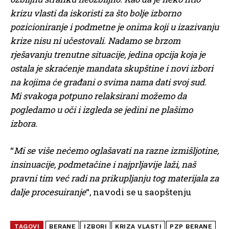
krizu vlasti da iskoristi za što bolje izborno
pozicioniranje i podmetne je onima koji u izazivanju
krize nisu ni učestovali. Nadamo se brzom
rješavanju trenutne situacije, jedina opcija koja je
ostala je skraćenje mandata skupštine i novi izbori
na kojima će građani o svima nama dati svoj sud.
Mi svakoga potpuno relaksirani možemo da
pogledamo u oči i izgleda se jedini ne plašimo
izbora.
“
Mi se više nećemo oglašavati na razne izmišljotine,
insinuacije, podmetačine i najprljavije laži, naš
pravni tim već radi na prikupljanju tog materijala za
dalje procesuiranje
“, navodi se u saopštenju
TAGOVI
BERANE
IZBORI
KRIZA VLASTI
PZP BERANE