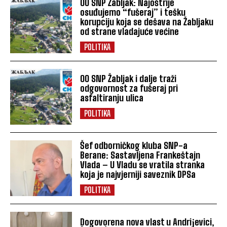
OO SNP Žabljak: Najoštrije
osuđujemo “fušeraj” i tešku
korupciju koja se dešava na Žabljaku
od strane vladajuće većine
POLITIKA
OO SNP Žabljak i dalje traži
odgovornost za fušeraj pri
asfaltiranju ulica
POLITIKA
Šef odborničkog kluba SNP-a
Berane: Sastavljena Frankeštajn
Vlada – U Vladu se vratila stranka
koja je najvjerniji saveznik DPSa
POLITIKA
Dogovorena nova vlast u Andriјevici,