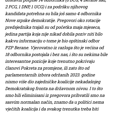
2 PCG, 1 DNP, 1 UCG) i za podršku njihovog
kandidata potrebna su bila još samo 4 odbornika
Nove srpske demokratije. Pregovori oko rotacije
predsjednika trajali su od početka maja mjeseca,
jedina partija koja nije nikad dobila poziv niti bilo
kakvu informaciju o tome je bio opštinski odbor
PZP Berane. Vjerovatno iz razloga što je većina od
18 odbornika postojala i bez nas, i što su nekima bile
interesantne pozicije koje trenutno pokrivaju
članovi Pokreta za promjene, ili zato što od
parlamentarnih izbora održanih 2023. godine
nismo više dio zajedničke koalicije nekadašnjeg
Demokratskog fronta na državnom nivou. I to što
smo bili eliminisani iz pregovora prihvatili smo na
sasvim normalan način, znamo da u politici nema
vječitih koalicija i da svakog trenutka treba biti