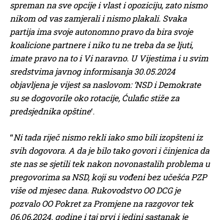
spreman na sve opcije i vlast i opoziciju, zato nismo
nikom od vas zamjerali i nismo plakali. Svaka
partija ima svoje autonomno pravo da bira svoje
koalicione partnere i niko tu ne treba da se ljuti,
imate pravo na to i Vi naravno. U Vijestima i u svim
sredstvima javnog informisanja 30.05.2024
objavljena je vijest sa naslovom: ‘NSD i Demokrate
su se dogovorile oko rotacije, Ćulafic stiže za
predsjednika opštine
‘.
“
Ni tada riječ nismo rekli iako smo bili izopšteni iz
svih dogovora. A da je bilo tako govori i činjenica da
ste nas se sjetili tek nakon novonastalih problema u
pregovorima sa NSD, koji su vođeni bez učešća PZP
više od mjesec dana. Rukovodstvo OO DCG je
pozvalo OO Pokret za Promjene na razgovor tek
06.06.2024. godine i taj prvi i jedini sastanak je