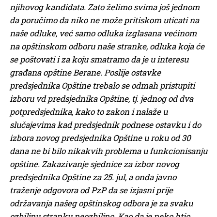
njihovog kandidata. Zato želimo svima još jednom
da poručimo da niko ne može pritiskom uticati na
naše odluke, već samo odluka izglasana većinom
na opštinskom odboru naše stranke, odluka koja će
se poštovati i za koju smatramo da je u interesu
građana opštine Berane. Poslije ostavke
predsjednika Opštine trebalo se odmah pristupiti
izboru vd predsjednika Opštine, tj. jednog od dva
potpredsjednika, kako to zakon i nalaže u
slučajevima kad predsjednik podnese ostavku i do
izbora novog predsjednika Opštine u roku od 30
dana ne bi bilo nikakvih problema u funkcionisanju
opštine. Zakazivanje sjednice za izbor novog
predsjednika Opštine za 25. jul, a onda javno
traženje odgovora od PzP da se izjasni prije
održavanja našeg opštinskog odbora je za svaku
ozbiljnu stranku neozbiljno. Kao da je neko htio