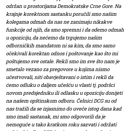
održan u prostorijama Demokratske Crne Gore. Na
krajnje korektnom sastanku poručili smo našim
kolegama odmah da nas ne zanimaju nikakve
funkcije od njih, da smo spremni i da odemo odmah
u opoziciju, da nećemo da trgujemo našim
odborničkih mandatom ni sa kim, da smo samo
očekivali korektan odnos i poštovanje kao što mi
poštujemo sve ostale. Rekli smo im sve što nam je
smetalo vezano za pregovore u kojima nismo
učestvovali, niti obavještavani o istim i rekli da
ćemo odluku o daljem učešću u vlasti tj. podršci
novom predsjedniku ili odlasku u opoziciju donijeti
na našem opštinskom odboru. Čelnici DCG su od
nas tražili da se izjasnimo do uveče istog dana kad
smo imali sastanak, mi smo odgovorili da je
nemoguće u tako kratkom roku sazvati i održati