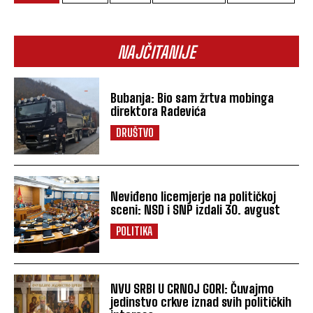
NAJČITANIJE
Bubanja: Bio sam žrtva mobinga
direktora Radevića
DRUŠTVO
Neviđeno licemjerje na političkoj
sceni: NSD i SNP izdali 30. avgust
POLITIKA
NVU SRBI U CRNOJ GORI: Čuvajmo
jedinstvo crkve iznad svih političkih