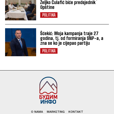
Željko Ćulafić biće predsjednik
Opštine
POLITIKA
Šćekić: Moja kampanja traje 27
godina, tj. od formiranja SNP-a, a
zna se ko je cijepao partiju
POLITIKA
O NAMA
MARKETING
KONTAKT