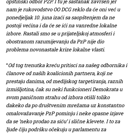
opštinski odbor PZP. I tu je sastanak završen jer
nam je rukovodstvo OO DCG reklo da će oni već u
ponedjeljak 10. juna izaći sa saopštenjem da ne
postoji većina i da će se ići na vanredne lokalne
izbore. Rastali smo se u prijateljskoj atmosferi i
obostranom razumijevanju da PzP nije dio
problema novonastale krize lokalne vlasti.
“
Od tog trenutka kreću pritisci na našeg odbornika i
članove od naših koalicionih partnera, koji ne
prestaju danima, od medijskog targetiranja, raznih
izmišljotina, čak su neki funkcioneri Demokrata u
svom paničnom strahu od izbora otišli toliko
dakeko da po društvenim mrežama uz konstantno
omalovažavanje PzP pominju i neke opasne izjave
da se ‘neko prodao za siću’ i slične klevete. I to za
ljude čiju podršku očekuju u parlamentu za