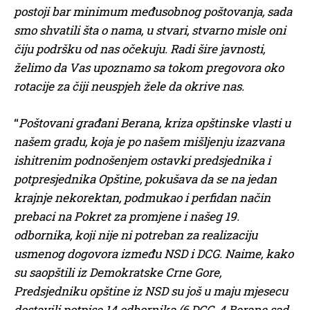
postoji bar minimum međusobnog poštovanja, sada
smo shvatili šta o nama, u stvari, stvarno misle oni
čiju podršku od nas očekuju. Radi šire javnosti,
želimo da Vas upoznamo sa tokom pregovora oko
rotacije za čiji neuspjeh žele da okrive nas.
“
Poštovani građani Berana, kriza opštinske vlasti u
našem gradu, koja je po našem mišljenju izazvana
ishitrenim podnošenjem ostavki predsjednika i
potpresjednika Opštine, pokušava da se na jedan
krajnje nekorektan, podmukao i perfidan način
prebaci na Pokret za promjene i našeg 19.
odbornika, koji nije ni potreban za realizaciju
usmenog dogovora između NSD i DCG. Naime, kako
su saopštili iz Demokratske Crne Gore,
Predsjedniku opštine iz NSD su još u maju mjesecu
dostavili potpise 14 odbornika (6 DCG, 4 Berane sad,