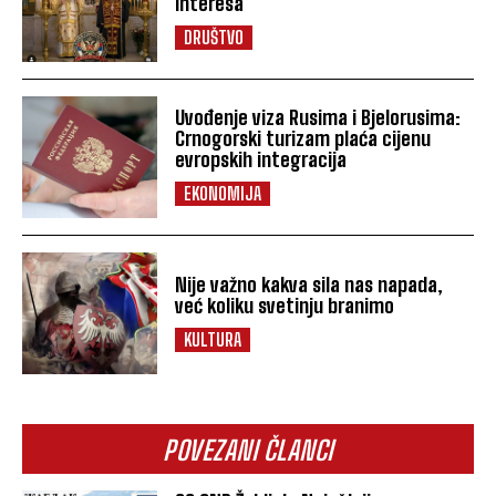
interesa
DRUŠTVO
Uvođenje viza Rusima i Bjelorusima:
Crnogorski turizam plaća cijenu
evropskih integracija
EKONOMIJA
Nije važno kakva sila nas napada,
već koliku svetinju branimo
KULTURA
POVEZANI ČLANCI