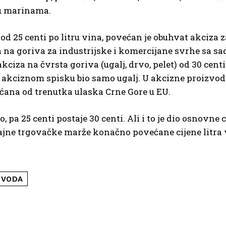
 u marinama.
 25 centi po litru vina, povećan je obuhvat akciza z
a na goriva za industrijske i komercijane svrhe sa sa
akciza na čvrsta goriva (ugalj, drvo, pelet) od 30 centi
a akciznom spisku bio samo ugalj. U akcizne proizvod
laćana od trenutka ulaska Crne Gore u EU.
pa 25 centi postaje 30 centi. Ali i to je dio osnovne c
čajne trgovačke marže konačno povećane cijene litra
VODA