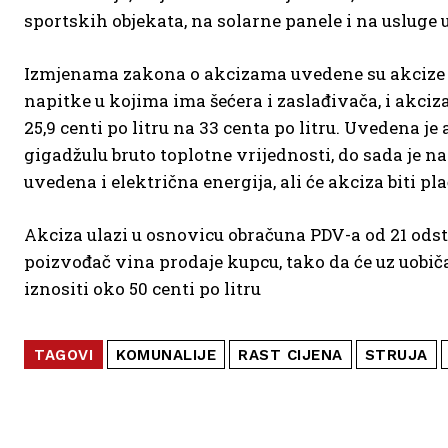
sportskih objekata, na solarne panele i na usluge
Izmjenama zakona o akcizama uvedene su akcize od
napitke u kojima ima šećera i zaslađivača, i akciz
25,9 centi po litru na 33 centa po litru. Uvedena je 
gigadžulu bruto toplotne vrijednosti, do sada je n
uvedena i električna energija, ali će akciza biti p
Akciza ulazi u osnovicu obračuna PDV-a od 21 odsto, 
poizvođač vina prodaje kupcu, tako da će uz uobi
iznositi oko 50 centi po litru
TAGOVI
KOMUNALIJE
RAST CIJENA
STRUJA