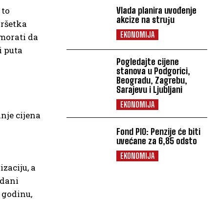
Vlada planira uvođenje
 to
akcize na struјu
vršetka
EKONOMIJA
morati da
i puta
Pogledajte cijene
stanova u Podgorici,
Beogradu, Zagrebu,
Sarajevu i Ljubljani
EKONOMIJA
nje cijena
Fond PIO: Penzije će biti
uvećane za 6,85 odsto
EKONOMIJA
zaciju, a
vdani
 godinu,