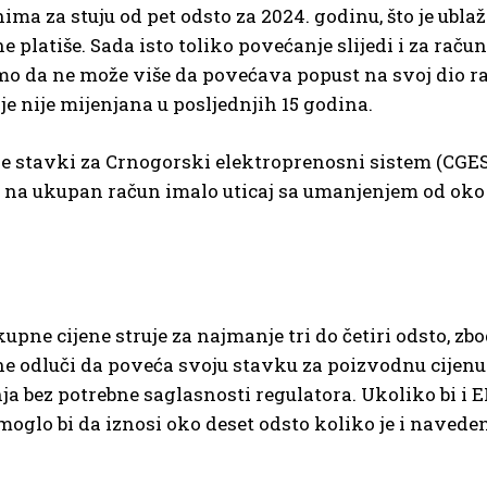
a za stuju od pet odsto za 2024. godinu, što je ublaž
latiše. Sada isto toliko povećanje slijedi i za račun
o da ne može više da povećava popust na svoj dio ra
je nije mijenjana u posljednjih 15 godina.
 stavki za Crnogorski elektroprenosni sistem (CGES)
bi to na ukupan račun imalo uticaj sa umanjenjem od ok
pne cijene struje za najmanje tri do četiri odsto, zb
ne odluči da poveća svoju stavku za poizvodnu cijenu 
a bez potrebne saglasnosti regulatora. Ukoliko bi i 
moglo bi da iznosi oko deset odsto koliko je i navede