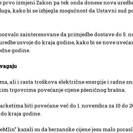
e prvo izmjeni Zakon pa tek onda donese nova uredba
luga, kako bi se izbjegla mogućnost da Ustavni sud 
 pozvalo zainteresovane da primjedbe dostave do 5. 
uredbe usvoje do kraja godine, kako bi se nove uveća
edne godine.
 vagaju
, ali i rasta troškova električne energije i radne sn
skim trgovcima povećanje cijene pšeničnog brašna.
rketima biti povećane već do 1. novembra za 10 do 2
 do kraja godine.
lin” kazali su da berzanske cijene jesu malo porasle