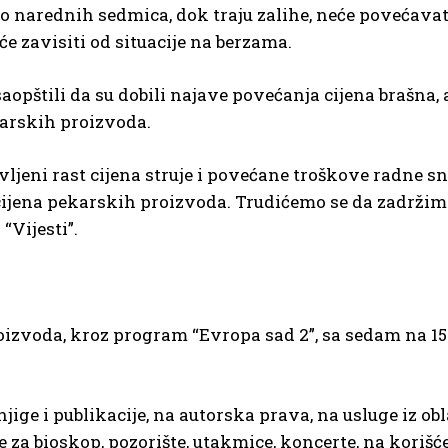
ko narednih sedmica, dok traju zalihe, neće povećavat
e zavisiti od situacije na berzama.
opštili da su dobili najave povećanja cijena brašna, a
karskih proizvoda.
ljeni rast cijena struje i povećane troškove radne sn
ijena pekarskih proizvoda. Trudićemo se da zadržimo
“Vijesti”.
oizvoda, kroz program “Evropa sad 2”, sa sedam na 15
ige i publikacije, na autorska prava, na usluge iz obl
e za bioskop, pozorište, utakmice, koncerte, na korišć