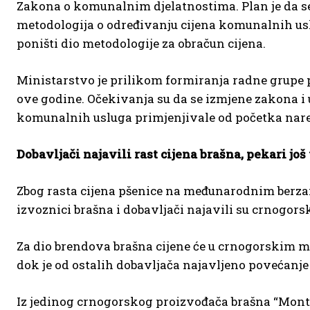
Zakona o komunalnim djelatnostima. Plan je da s
metodologija o određivanju cijena komunalnih us
poništi dio metodologije za obračun cijena.
Ministarstvo je prilikom formiranja radne grupe
ove godine. Očekivanja su da se izmjene zakona i 
komunalnih usluga primjenjivale od početka nar
Dobavljači najavili rast cijena brašna, pekari još
Zbog rasta cijena pšenice na međunarodnim berzama
izvoznici brašna i dobavljači najavili su crnogor
Za dio brendova brašna cijene će u crnogorskim ma
dok je od ostalih dobavljača najavljeno povećanje
Iz jedinog crnogorskog proizvođača brašna “MonteM