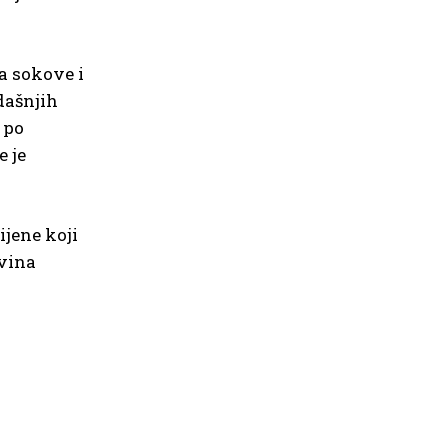
a sokove i
dašnjih
 po
e je
ijene koji
 vina