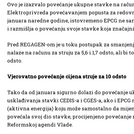
Ovo je izazvalo povećanje ukupne stavke na računim
Elektroprivreda povećavanjem popusta za redovne p
januara naredne godine, istovremeno EPCG ne sam
i razmišlja o povećanju svoje stavke koja značajni
Pred REGAGEN-om je u toku postupak za smanjenje
nalaze na računu za struju za 5,6 i 1,7 odsto, ali 
odsto.
Vjerovatno povećanje cijena struje za 10 odsto
Tako da od januara sigurno dolazi do povećanje uku
usklađivanja stavki CEDIS-a i CGES-a, ako i EPCG 
(aktivna energija) koju može samostalno da mijenj
povećala svoj dio stavke, procijenjeno povećanje 
Reformskoj agendi Vlade.