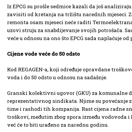
Iz EPCG su prošle sedmice kazali da još analiziraju
zavisiti od kretanja na tržištu narednih mjeseci.
remonta osam mjeseci neće raditi Termoelektrana 
uzovi struju za snabdijevanje svojih potrošača. 
veće u odnosu na ono što EPCG sada naplaćuje od 
Cijene vode veće do 50 odsto
Kod REGAGEN-a, koji određuje opravdane troškove 
voda i do 50 odsto u odnosu na sadašnje.
Granski kolektivni ugovor (GKU) za komunalne dje
reprezentativnog sindikata. Njime su povećanje z
time i rashodi tih kompanija. Rast cijena radne s
troškovi, međutim zbog spora između vodovoda i 
već će to biti urađeno za narednu godinu.