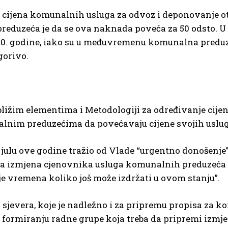
cijena komunalnih usluga za odvoz i deponovanje o
reduzeća je da se ova naknada poveća za 50 odsto. U
020. godine, iako su u međuvremenu komunalna predu
gorivo.
 bližim elementima i Metodologiji za određivanje cije
lnim preduzećima da povećavaju cijene svojih uslug
julu ove godine tražio od Vlade “urgentno donošenje
tna izmjena cjenovnika usluga komunalnih preduzeća 
e vremena koliko još može izdržati u ovom stanju”.
a sjevera, koje je nadležno i za pripremu propisa za 
e o formiranju radne grupe koja treba da pripremi izmj