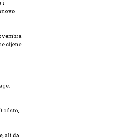
 i
ponovo
novembra
ne cijene
age,
0 odsto,
, ali da