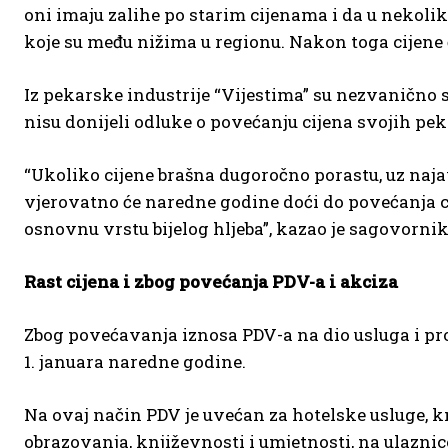
oni imaju zalihe po starim cijenama i da u nekoli
koje su među nižima u regionu. Nakon toga cijene ć
Iz pekarske industrije “Vijestima” su nezvanično sa
nisu donijeli odluke o povećanju cijena svojih pe
“Ukoliko cijene brašna dugoročno porastu, uz najav
vjerovatno će naredne godine doći do povećanja c
osnovnu vrstu bijelog hljeba”, kazao je sagovornik 
Rast cijena i zbog povećanja PDV-a i akciza
Zbog povećavanja iznosa PDV-a na dio usluga i pr
1. januara naredne godine.
Na ovaj način PDV je uvećan za hotelske usluge, knj
obrazovanja, književnosti i umjetnosti, na ulaznic