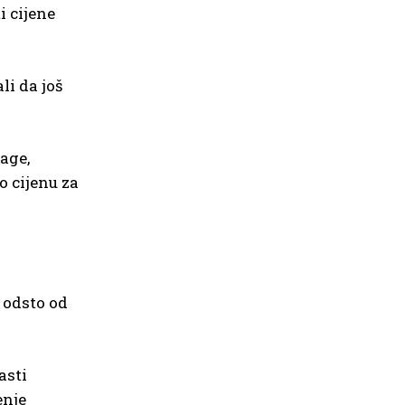
i cijene
li da još
age,
 cijenu za
 odsto od
asti
enje