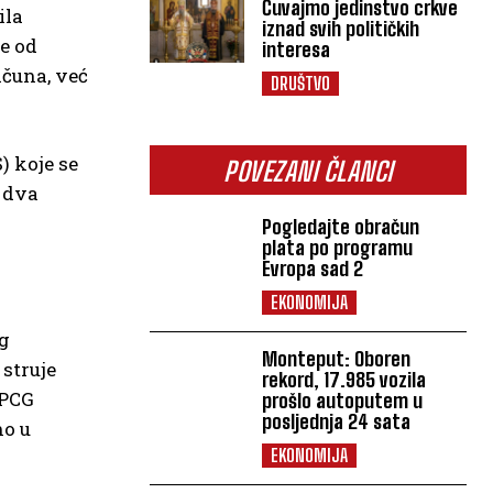
Čuvajmo jedinstvo crkve
ila
iznad svih političkih
e od
interesa
čuna, već
DRUŠTVO
 koje se
POVEZANI ČLANCI
o dva
Pogledajte obračun
plata po programu
Evropa sad 2
EKONOMIJA
og
Monteput: Oboren
struje
rekord, 17.985 vozila
EPCG
prošlo autoputem u
posljednja 24 sata
no u
EKONOMIJA