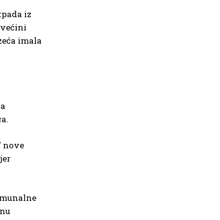
tpada iz
 većini
zeća imala
na
a.
” nove
jer
komunalne
enu