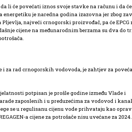
 da li će povećati iznos svoje stavke na računu i da će
 Za energetiku je naredna godina izazovna jer zbog za
Pljevlja, najveći crnogorski proizvođač, pa će EPCG 
Sadašnje cijene na međunarodnim berzama su dva do tr
potrošača.
i za rad crnogorskih vodovoda, je zahtjev za poveća
latnosti potpisan je prošle godine između Vlade i
arade zaposlenih i u preduzećima za vodovod i kanali
nege se u regulisanu cijenu vode prihvataju kao opra
REGAGEN-a cijene za potrošače nisu uvećane za 2024.