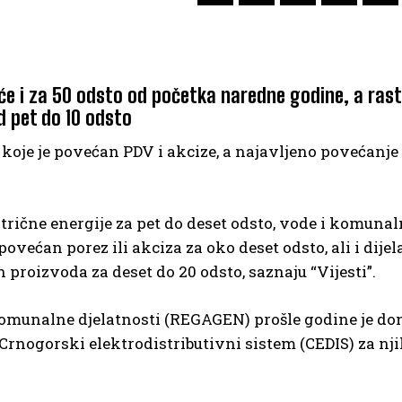
eće i za 50 odsto od početka naredne godine, a rast
d pet do 10 odsto
koje je povećan PDV i akcize, a najavljeno povećanje
trične energije za pet do deset odsto, vode i komuna
povećan porez ili akciza za oko deset odsto, ali i dijel
roizvoda za deset do 20 odsto, saznaju “Vijesti”.
komunalne djelatnosti (REGAGEN) prošle godine je don
Crnogorski elektrodistributivni sistem (CEDIS) za nj