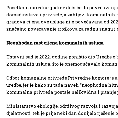
Početkom naredne godine doći će do povećavanja 
domaćinstava i privrede, a zahtjevi komunalnih p
gradova cijena ove usluge nije povećavana od 2
značajno povećavanje troškova za radnu snagu i 
Neophodan rast cijena komunalnih usluga
Ustavni sud je 2022. godine poništio dio Uredbe o
komunalnih usluga, što je onemogućavalo komuna
Odbor komunalne privrede Privredne komore je u 
uredbe, jer je kako su tada naveli “neophodna hi
komunalna privreda postaje nelikvidna i pitanje j
Ministarstvo ekologije, održivog razvoja i razvoj
djelatnosti, tek je prije neki dan donijelo rješenj