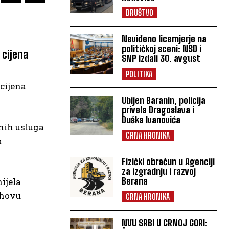
DRUŠTVO
Neviđeno licemjerje na
političkoj sceni: NSD i
 cijena
SNP izdali 30. avgust
POLITIKA
 cijena
Ubijen Baranin, policija
privela Dragoslava i
Duška Ivanovića
lnih usluga
CRNA HRONIKA
a
Fizički obračun u Agenciji
za izgradnju i razvoj
Berana
ijela
ihovu
CRNA HRONIKA
NVU SRBI U CRNOJ GORI: