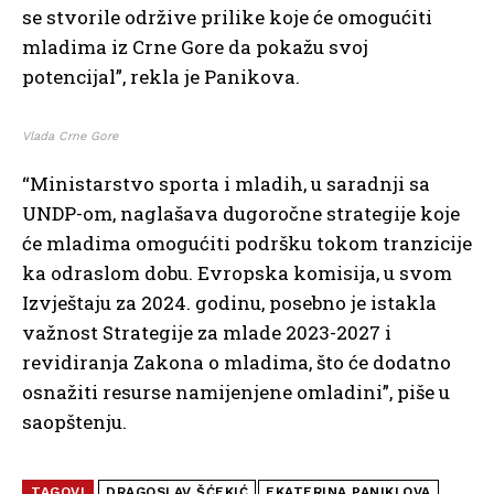
se stvorile održive prilike koje će omogućiti
mladima iz Crne Gore da pokažu svoj
potencijal”, rekla je Panikova.
Vlada Crne Gore
“Ministarstvo sporta i mladih, u saradnji sa
UNDP-om, naglašava dugoročne strategije koje
će mladima omogućiti podršku tokom tranzicije
ka odraslom dobu. Evropska komisija, u svom
Izvještaju za 2024. godinu, posebno je istakla
važnost Strategije za mlade 2023-2027 i
revidiranja Zakona o mladima, što će dodatno
osnažiti resurse namijenjene omladini”, piše u
saopštenju.
TAGOVI
DRAGOSLAV ŠĆEKIĆ
EKATERINA PANIKLOVA