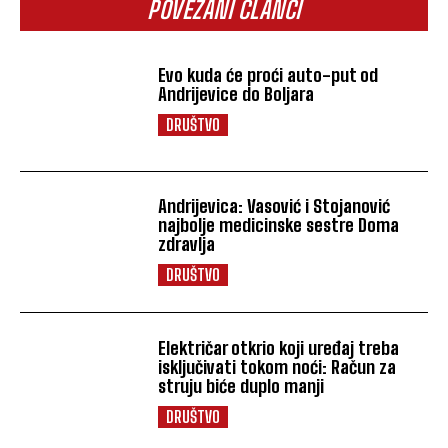
POVEZANI ČLANCI
Evo kuda će proći auto-put od
Andrijevice do Boljara
DRUŠTVO
Andrijevica: Vasović i Stojanović
najbolje medicinske sestre Doma
zdravlja
DRUŠTVO
Električar otkrio koji uređaj treba
isključivati tokom noći: Račun za
struju biće duplo manji
DRUŠTVO