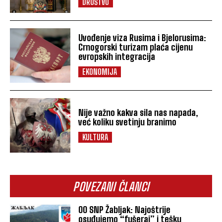
DRUŠTVO
Uvođenje viza Rusima i Bjelorusima:
Crnogorski turizam plaća cijenu
evropskih integracija
EKONOMIJA
Nije važno kakva sila nas napada,
već koliku svetinju branimo
KULTURA
POVEZANI ČLANCI
OO SNP Žabljak: Najoštrije
osuđujemo “fušeraj” i tešku