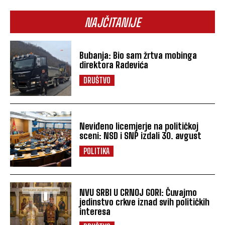
NAJČITANIJE
Bubanja: Bio sam žrtva mobinga
direktora Radevića
DRUŠTVO
Neviđeno licemjerje na političkoj
sceni: NSD i SNP izdali 30. avgust
POLITIKA
NVU SRBI U CRNOJ GORI: Čuvajmo
jedinstvo crkve iznad svih političkih
interesa