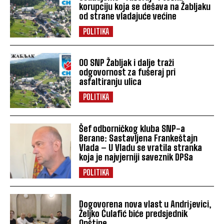
korupciju koja se dešava na Žabljaku
od strane vladajuće većine
POLITIKA
OO SNP Žabljak i dalje traži
odgovornost za fušeraj pri
asfaltiranju ulica
POLITIKA
Šef odborničkog kluba SNP-a
Berane: Sastavljena Frankeštajn
Vlada – U Vladu se vratila stranka
koja je najvjerniji saveznik DPSa
POLITIKA
Dogovorena nova vlast u Andriјevici,
Željko Ćulafić biće predsjednik
Opštine