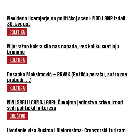
Neviđeno licemjerje na političkoj sceni: NSD i SNP izdali
30. avgust
POLITIKA
Nije važno kakva sila nas napada, već koliku svetinju
branimo
KULTURA
Desanka Maksimović – PRVAK (Petliću pevaču, sutra me
probudi. . .)
KULTURA
NVU SRBI U CRNOJ GORI: Čuvajmo jedinstvo crkve iznad
svih političkih interesa
DRUŠTVO
Uvođenje viza Rusima i Bjelorusima: Crnogorski turizam