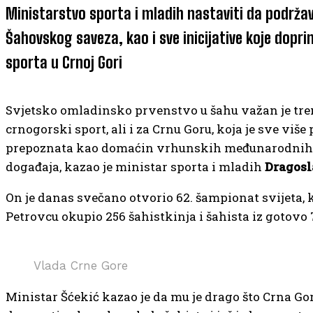
Ministarstvo sporta i mladih nastaviti da podrža
Šahovskog saveza, kao i sve inicijative koje dopri
sporta u Crnoj Gori
Svjetsko omladinsko prvenstvo u šahu važan je tre
crnogorski sport, ali i za Crnu Goru, koja je sve više 
prepoznata kao domaćin vrhunskih međunarodnih
događaja, kazao je ministar sporta i mladih
Dragosl
On je danas svečano otvorio 62. šampionat svijeta, ko
Petrovcu okupio 256 šahistkinja i šahista iz gotovo 
Vlada Crne Gore
Ministar Šćekić kazao je da mu je drago što Crna Go