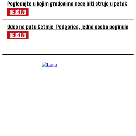
Pogledajte u kojim gradovima neće biti struje u petak
DRUŠTVO
Udes na putu Cetinje-Podgorica, jedna osoba poginula
DRUŠTVO