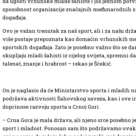
da ugosti vrhunske mlade šahiste i još jednom potv
sposobnost organizacije značajnih međunarodnih s
događaja.
Ovo je važan trenutak za naš sport, ali i za našu drž
više postaje prepoznata kao domaćin vrhunskih 
sportskih događaja. Zato je posebno važno što se da
okupljaju mladi šahisti iz cijelog svijeta, spremni d
talenat, znanje i hrabrost – rekao je Šćekić.
On je naglasio da će Ministarstvo sporta i mladih n
podržava aktivnosti Šahovskog saveza, kao i sve in
doprinose razvoju sporta u Crnoj Gori.
– Crna Gora je mala država, ali njeno srce posebno je
sport i mladost. Ponosan sam što podržavamo ovakv