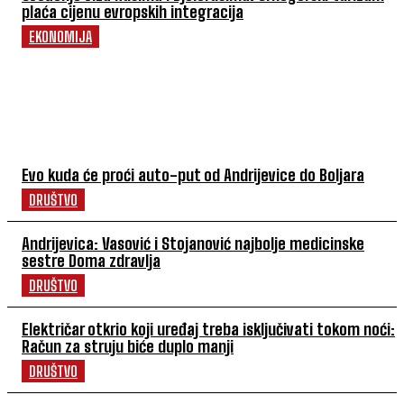
plaća cijenu evropskih integracija
EKONOMIJA
POVEZANI ČLANCI
Evo kuda će proći auto-put od Andrijevice do Boljara
DRUŠTVO
Andrijevica: Vasović i Stojanović najbolje medicinske
sestre Doma zdravlja
DRUŠTVO
Električar otkrio koji uređaj treba isključivati tokom noći:
Račun za struju biće duplo manji
DRUŠTVO