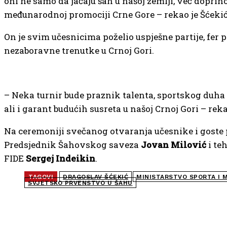
oni ne samo da jačaju šah u našoj zemlji, već doprin
međunarodnoj promociji Crne Gore – rekao je Šćekić
On je svim učesnicima poželio uspješne partije, fer pl
nezaboravne trenutke u Crnoj Gori.
– Neka turnir bude praznik talenta, sportskog duha i
ali i garant budućih susreta u našoj Crnoj Gori – reka
Na ceremoniji svečanog otvaranja učesnike i goste p
Predsjednik Šahovskog saveza
Jovan Milović
i te
FIDE
Sergej Indeikin
.
TAGOVI
DRAGOSLAV ŠĆEKIĆ
MINISTARSTVO SPORTA I 
SVJETSKO PRVENSTVO U ŠAHU
NAJČITANIJE