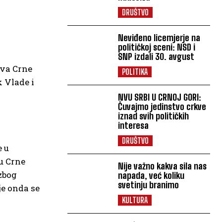
DRUŠTVO
Neviđeno licemjerje na
političkoj sceni: NSD i
SNP izdali 30. avgust
ava Crne
POLITIKA
 Vlade i
NVU SRBI U CRNOJ GORI:
Čuvajmo jedinstvo crkve
iznad svih političkih
interesa
DRUŠTVO
e u
ju Crne
Nije važno kakva sila nas
zbog
napada, već koliku
svetinju branimo
je onda se
KULTURA