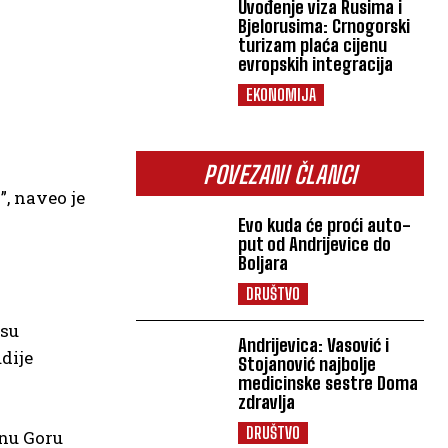
Uvođenje viza Rusima i
Bjelorusima: Crnogorski
turizam plaća cijenu
evropskih integracija
EKONOMIJA
POVEZANI ČLANCI
”, naveo je
Evo kuda će proći auto-
put od Andrijevice do
Boljara
DRUŠTVO
 su
Andrijevica: Vasović i
dije
Stojanović najbolje
medicinske sestre Doma
zdravlja
DRUŠTVO
rnu Goru