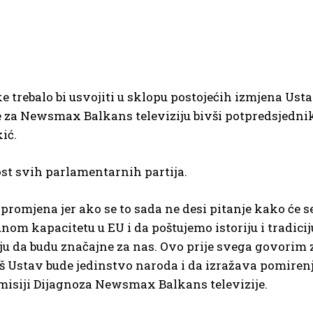
e trebalo bi usvojiti u sklopu postojećih izmjena Ust
e za Newsmax Balkans televiziju bivši potpredsjednik
ić.
st svih parlamentarnih partija.
 promjena jer ako se to sada ne desi pitanje kako će s
om kapacitetu u EU i da poštujemo istoriju i tradici
u da budu značajne za nas. Ovo prije svega govorim 
aš Ustav bude jedinstvo naroda i da izražava pomiren
emisiji Dijagnoza Newsmax Balkans televizije.