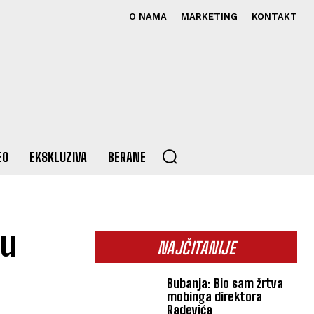
O NAMA
MARKETING
KONTAKT
EO
EKSKLUZIVA
BERANE
 u
NAJČITANIJE
Bubanja: Bio sam žrtva
mobinga direktora
Radevića