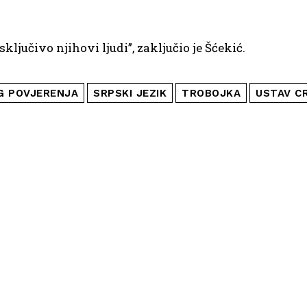
ključivo njihovi ljudi”, zaključio je Šćekić.
G POVJERENJA
SRPSKI JEZIK
TROBOJKA
USTAV C