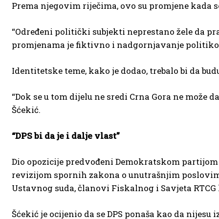
Prema njegovim riječima, ovo su promjene kada se
“Određeni politički subjekti neprestano žele da 
promjenama je fiktivno i nadgornjavanje politikom
Identitetske teme, kako je dodao, trebalo bi da bu
“Dok se u tom dijelu ne sredi Crna Gora ne može da
Šćekić.
“DPS bi da je i dalje vlast”
Dio opozicije predvođeni Demokratskom partijom s
revizijom spornih zakona o unutrašnjim poslovima
Ustavnog suda, članovi Fiskalnog i Savjeta RTCG k
Šćekić je ocijenio da se DPS ponaša kao da nijesu iz