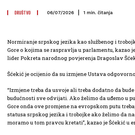
DRUŠTVO
čitanja
1
min.
06/07/2026
Normiranje srpskog jezika kao službenog i trobojk
Gore o kojima se raspravlja u parlamentu, kazao j
lider Pokreta narodnog povjerenja Dragoslav Šćek
Šćekić je ocijenio da su izmjene Ustava odgovorno
“Izmjene treba da usvoje ali treba dodatno da bude
budućnosti sve odvijati. Ako želimo da uđemo u pun
Gore onda ove promjene na evropskom putu trebaj
statusa srpskog jezika i trobojke ako želimo da n
moramo u tom pravcu kretati”, kazao je Šćekić u 