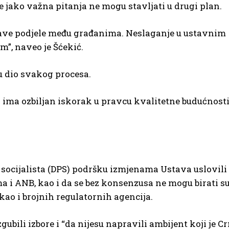
 jako važna pitanja ne mogu stavljati u drugi plan.
prave podjele među građanima. Neslaganje u ustavnim
”, naveo je Šćekić.
du dio svakog procesa.
 ima ozbiljan iskorak u pravcu kvalitetne budućnosti
ocijalista (DPS) podršku izmjenama Ustava uslovili
 i ANB, kao i da se bez konsenzusa ne mogu birati su
ao i brojnih regulatornih agencija.
gubili izbore i “da nijesu napravili ambijent koji je C