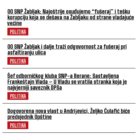
OO SNP Žabljak: Najoštrije osuđujemo “fušeraj” i tešku
korupciju koja se dešava na Žabljaku od strane vladajuće
većine
POLITIKA
OO SNP Žabljak i dalje traži odgovornost za fušeraj pri
asfaltiranju ulica
POLITIKA
Šef odborničkog kluba SNP-a Berane: Sastavljena
Frankeštajn Vlada – U Vladu se vratila stranka koja je
najvjerniji saveznik DPSa
POLITIKA
Dogovorena nova vlast u Andriјevici, Željko Ćulafić biće
predsjednik Opštine
POLITIKA