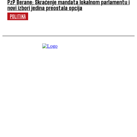
PzP Berane: Skraćenje mandata lokalnom parlamentu i
novi izbori jedina preostala opcija
POLITIKA