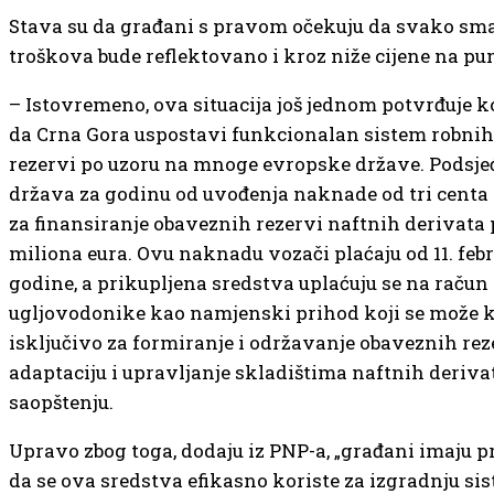
Stava su da građani s pravom očekuju da svako sma
troškova bude reflektovano i kroz niže cijene na 
– Istovremeno, ova situacija još jednom potvrđuje k
da Crna Gora uspostavi funkcionalan sistem robnih
rezervi po uzoru na mnoge evropske države. Podsje
država za godinu od uvođenja naknade od tri centa 
za finansiranje obaveznih rezervi naftnih derivata p
miliona eura. Ovu naknadu vozači plaćaju od 11. feb
godine, a prikupljena sredstva uplaćuju se na račun
ugljovodonike kao namjenski prihod koji se može ko
isključivo za formiranje i održavanje obaveznih reze
adaptaciju i upravljanje skladištima naftnih derivat
saopštenju.
Upravo zbog toga, dodaju iz PNP-a, „građani imaju p
da se ova sredstva efikasno koriste za izgradnju sis