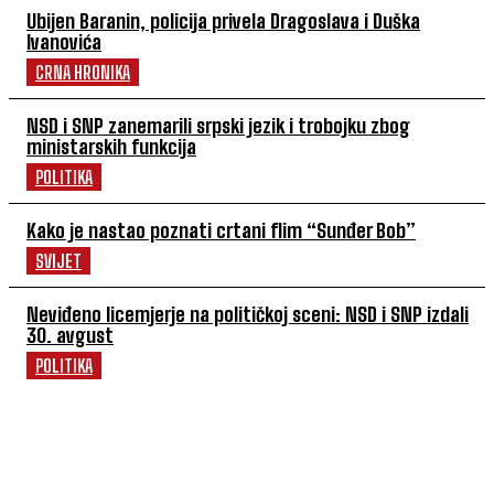
Ubijen Baranin, policija privela Dragoslava i Duška
Ivanovića
CRNA HRONIKA
NSD i SNP zanemarili srpski jezik i trobojku zbog
ministarskih funkcija
POLITIKA
Kako je nastao poznati crtani flim “Sunđer Bob”
SVIJET
Neviđeno licemjerje na političkoj sceni: NSD i SNP izdali
30. avgust
POLITIKA
POVEZANI ČLANCI