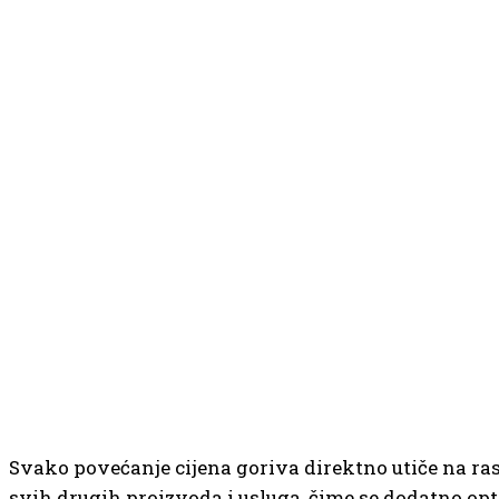
Svako povećanje cijena goriva direktno utiče na ras
svih drugih proizvoda i usluga, čime se dodatno opt