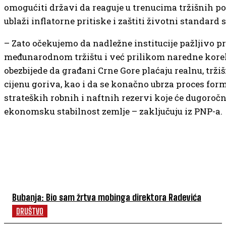
omogućiti državi da reaguje u trenucima tržišnih p
ublaži inflatorne pritiske i zaštiti životni standard
– Zato očekujemo da nadležne institucije pažljivo p
međunarodnom tržištu i već prilikom naredne korek
obezbijede da građani Crne Gore plaćaju realnu, trži
cijenu goriva, kao i da se konačno ubrza proces for
strateških robnih i naftnih rezervi koje će dugoročno
ekonomsku stabilnost zemlje – zaključuju iz PNP-a.
NAJČITANIJE
Bubanja: Bio sam žrtva mobinga direktora Radevića
DRUŠTVO