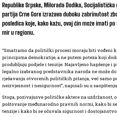
Republike Srpske, Milorada Dodika, Socijalistička
partija Crne Gore izražava duboku zabrinutost z
posledica koje, kako kažu, ovaj čin može imati po 
mir u regionu.
“Smatramo da politički procesi moraju biti vođeni kr
principima demokratije, a ne putem poteza koji do
produbljuju podjele i tenzije. Najavljeno hapšenje i 
legalno izabranog predstavnika naroda ne može dop
rješavanju otvorenih političkih pitanja, već samo 
neizvjesnost i nesigurnost”, napisali su u saopštenju
Stoga, pozivajusve političke aktere na uzdržanost, 
poštovanje međunarodno pravnih normi, kako bi se i
tenzije i kako bi se očuvala sigurnost i dostojanstv