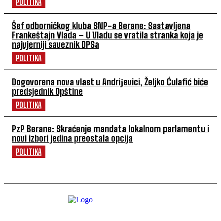
POLITIKA
Šef odborničkog kluba SNP-a Berane: Sastavljena
Frankeštajn Vlada – U Vladu se vratila stranka koja je
najvjerniji saveznik DPSa
POLITIKA
Dogovorena nova vlast u Andriјevici, Željko Ćulafić biće
predsjednik Opštine
POLITIKA
PzP Berane: Skraćenje mandata lokalnom parlamentu i
novi izbori jedina preostala opcija
POLITIKA