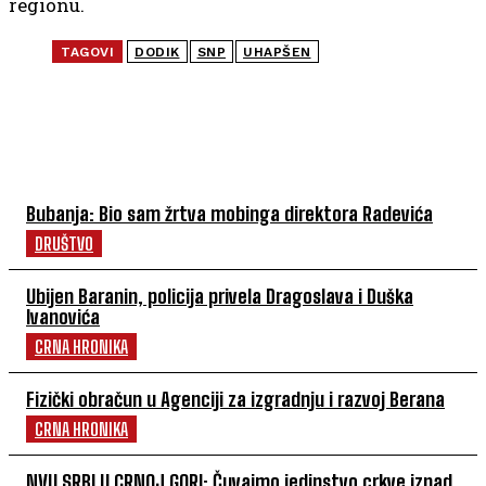
regionu.
TAGOVI
DODIK
SNP
UHAPŠEN
NAJČITANIJE
Bubanja: Bio sam žrtva mobinga direktora Radevića
DRUŠTVO
Ubijen Baranin, policija privela Dragoslava i Duška
Ivanovića
CRNA HRONIKA
Fizički obračun u Agenciji za izgradnju i razvoj Berana
CRNA HRONIKA
NVU SRBI U CRNOJ GORI: Čuvajmo jedinstvo crkve iznad