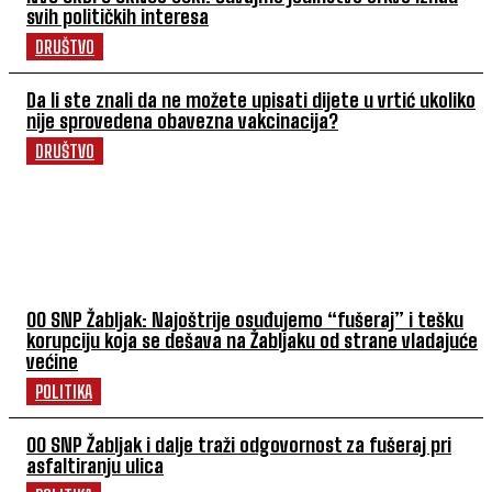
svih političkih interesa
DRUŠTVO
Da li ste znali da ne možete upisati dijete u vrtić ukoliko
nije sprovedena obavezna vakcinacija?
DRUŠTVO
POVEZANI ČLANCI
OO SNP Žabljak: Najoštrije osuđujemo “fušeraj” i tešku
korupciju koja se dešava na Žabljaku od strane vladajuće
većine
POLITIKA
OO SNP Žabljak i dalje traži odgovornost za fušeraj pri
asfaltiranju ulica