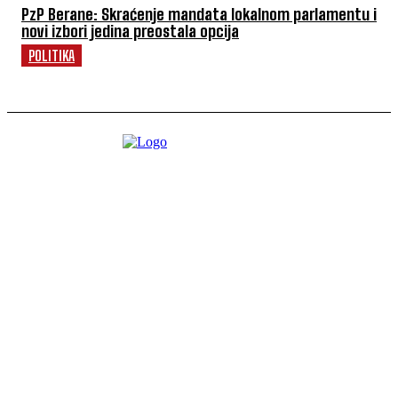
PzP Berane: Skraćenje mandata lokalnom parlamentu i
novi izbori jedina preostala opcija
POLITIKA