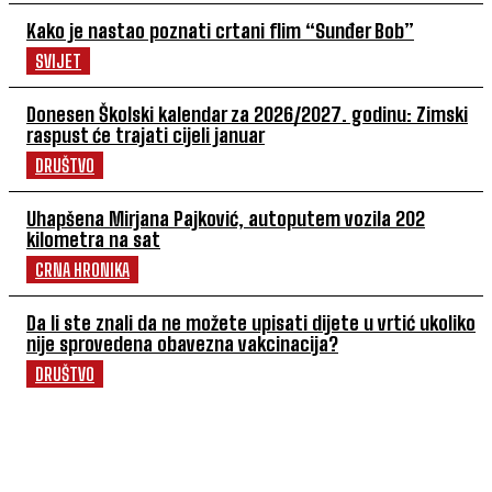
Kako je nastao poznati crtani flim “Sunđer Bob”
SVIJET
Donesen Školski kalendar za 2026/2027. godinu: Zimski
raspust će trajati cijeli januar
DRUŠTVO
Uhapšena Mirjana Pajković, autoputem vozila 202
kilometra na sat
CRNA HRONIKA
Da li ste znali da ne možete upisati dijete u vrtić ukoliko
nije sprovedena obavezna vakcinacija?
DRUŠTVO
POVEZANI ČLANCI