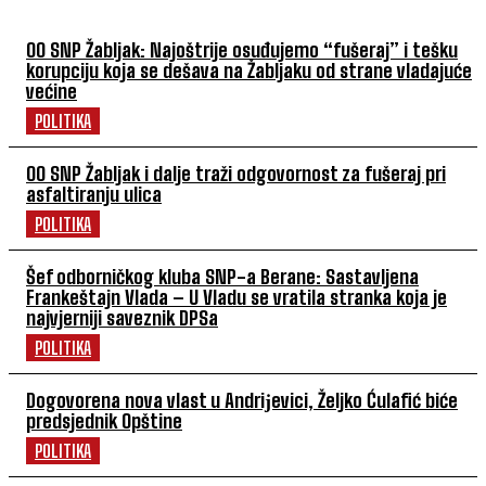
OO SNP Žabljak: Najoštrije osuđujemo “fušeraj” i tešku
korupciju koja se dešava na Žabljaku od strane vladajuće
većine
POLITIKA
OO SNP Žabljak i dalje traži odgovornost za fušeraj pri
asfaltiranju ulica
POLITIKA
Šef odborničkog kluba SNP-a Berane: Sastavljena
Frankeštajn Vlada – U Vladu se vratila stranka koja je
najvjerniji saveznik DPSa
POLITIKA
Dogovorena nova vlast u Andriјevici, Željko Ćulafić biće
predsjednik Opštine
POLITIKA