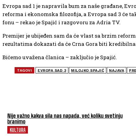
Evropa sad 1 je napravila bum za naše građane, Evrop
reforma i ekonomska filozofija, a Evropa sad 3 će ta
fonu – rekao je Spajić i razgovoru za Adria TV.
Premijer je ubijeđen sam da će vlast sa brzim refor
rezultatima dokazati da će Crna Gora biti kredibilna
Bićemo uvažena članica – zaključio je Spajić.
TAGOVI
EVROPA SAD 3
MILOJKO SPAJIĆ
NAJAVA
PR
NAJČITANIJE
Nije važno kakva sila nas napada, već koliku svetinju
branimo
KULTURA