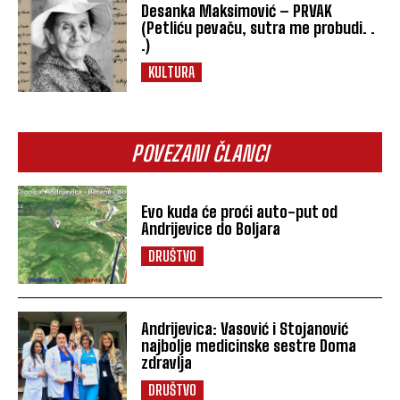
Desanka Maksimović – PRVAK
(Petliću pevaču, sutra me probudi. .
.)
KULTURA
POVEZANI ČLANCI
Evo kuda će proći auto-put od
Andrijevice do Boljara
DRUŠTVO
Andrijevica: Vasović i Stojanović
najbolje medicinske sestre Doma
zdravlja
DRUŠTVO