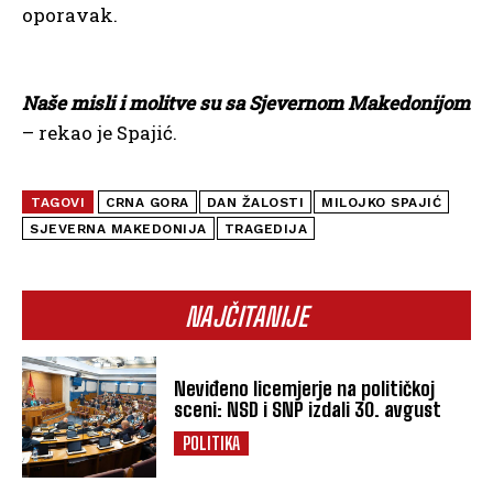
oporavak.
Naše misli i molitve su sa Sjevernom Makedonijom
– rekao je Spajić.
TAGOVI
CRNA GORA
DAN ŽALOSTI
MILOJKO SPAJIĆ
SJEVERNA MAKEDONIJA
TRAGEDIJA
NAJČITANIJE
Neviđeno licemjerje na političkoj
sceni: NSD i SNP izdali 30. avgust
POLITIKA