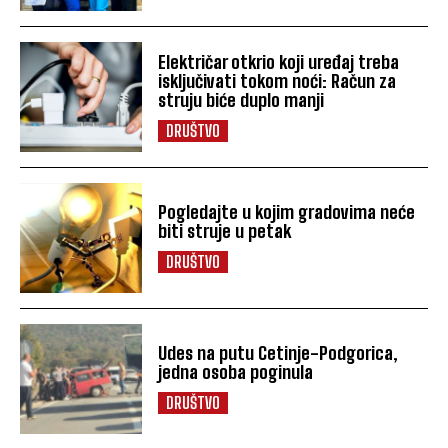
Električar otkrio koji uređaj treba
isključivati tokom noći: Račun za
struju biće duplo manji
DRUŠTVO
Pogledajte u kojim gradovima neće
biti struje u petak
DRUŠTVO
Udes na putu Cetinje-Podgorica,
jedna osoba poginula
DRUŠTVO