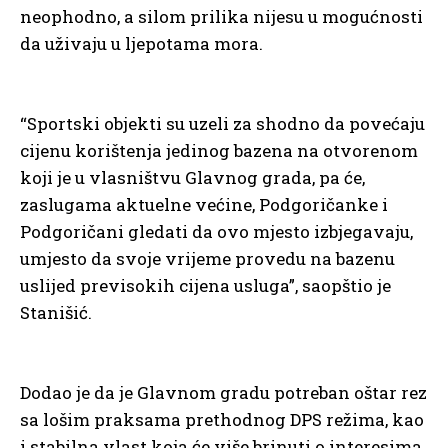
neophodno, a silom prilika nijesu u mogućnosti
da uživaju u ljepotama mora.
“Sportski objekti su uzeli za shodno da povećaju
cijenu korištenja jedinog bazena na otvorenom
koji je u vlasništvu Glavnog grada, pa će,
zaslugama aktuelne većine, Podgoričanke i
Podgoričani gledati da ovo mjesto izbjegavaju,
umjesto da svoje vrijeme provedu na bazenu
uslijed previsokih cijena usluga”, saopštio je
Stanišić.
Dodao je da je Glavnom gradu potreban oštar rez
sa lošim praksama prethodnog DPS režima, kao
i stabilna vlast koja će više brinuti o interesima