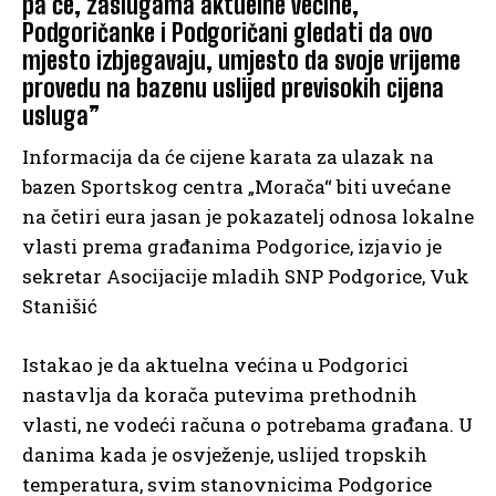
pa će, zaslugama aktuelne većine,
Podgoričanke i Podgoričani gledati da ovo
mjesto izbjegavaju, umjesto da svoje vrijeme
provedu na bazenu uslijed previsokih cijena
usluga”
Informacija da će cijene karata za ulazak na
bazen Sportskog centra „Morača“ biti uvećane
na četiri eura jasan je pokazatelj odnosa lokalne
vlasti prema građanima Podgorice, izjavio je
sekretar Asocijacije mladih SNP Podgorice, Vuk
Stanišić
Istakao je da aktuelna većina u Podgorici
nastavlja da korača putevima prethodnih
vlasti, ne vodeći računa o potrebama građana. U
danima kada je osvježenje, uslijed tropskih
temperatura, svim stanovnicima Podgorice