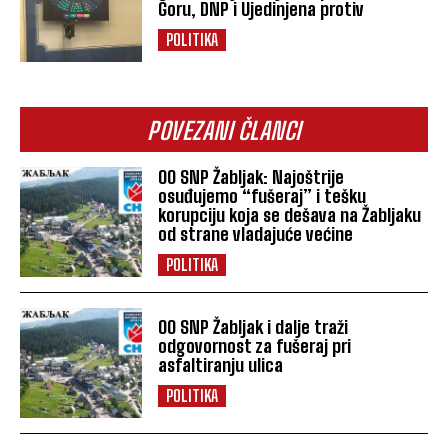
Goru, DNP i Ujedinjena protiv
POLITIKA
POVEZANI ČLANCI
OO SNP Žabljak: Najoštrije
osuđujemo “fušeraj” i tešku
korupciju koja se dešava na Žabljaku
od strane vladajuće većine
POLITIKA
OO SNP Žabljak i dalje traži
odgovornost za fušeraj pri
asfaltiranju ulica
POLITIKA