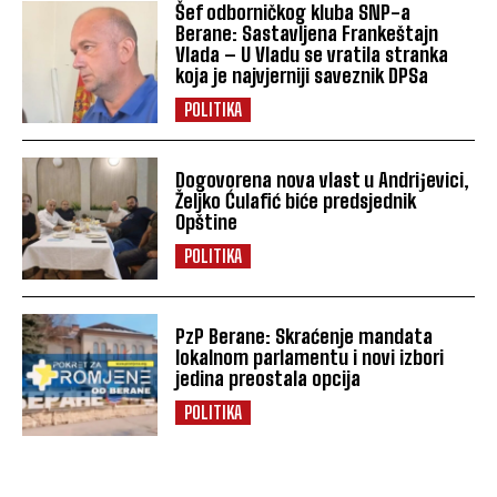
Šef odborničkog kluba SNP-a
Berane: Sastavljena Frankeštajn
Vlada – U Vladu se vratila stranka
koja je najvjerniji saveznik DPSa
POLITIKA
Dogovorena nova vlast u Andriјevici,
Željko Ćulafić biće predsjednik
Opštine
POLITIKA
PzP Berane: Skraćenje mandata
lokalnom parlamentu i novi izbori
jedina preostala opcija
POLITIKA