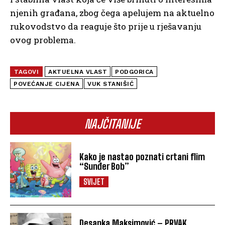
njenih građana, zbog čega apelujem na aktuelno
rukovodstvo da reaguje što prije u rješavanju
ovog problema.
TAGOVI
AKTUELNA VLAST
PODGORICA
POVEĆANJE CIJENA
VUK STANIŠIĆ
NAJČITANIJE
Kako je nastao poznati crtani flim
“Sunđer Bob”
SVIJET
Desanka Maksimović – PRVAK