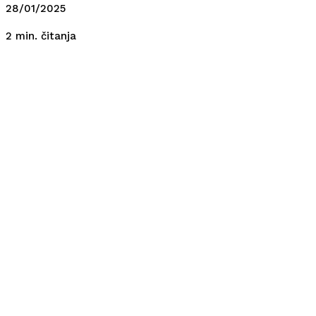
28/01/2025
čitanja
2
min.