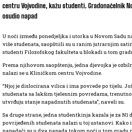
centru Vojvodine, kažu studenti. Gradonačelnik 
osudio napad
U noći između ponedjeljka i utorka u Novom Sadu n
više studenata, saopštiili su u ranim jutrarnjim sati
studenti Filozofskog fakulteta u blokadi u tom grad
Prema njihovom saopštenju, jedna djevojka je ozbil
nalazi se u Kliničkom centru Vojvodine.
“Njoj je dislocirana vilica i ima povrede po tijelu. Jo
studenata sa lakšim tjelesnim povredama, trenutno 
utvrđuju stanje napadnutih studenata”, naveli su.
Sa druge strane, jedna studentkinja kazala je za N1 
povrijeđenih studenata nalazi u toj ustanovi. Kako is
napadači su u dva napada tokom noći u tom gradu n