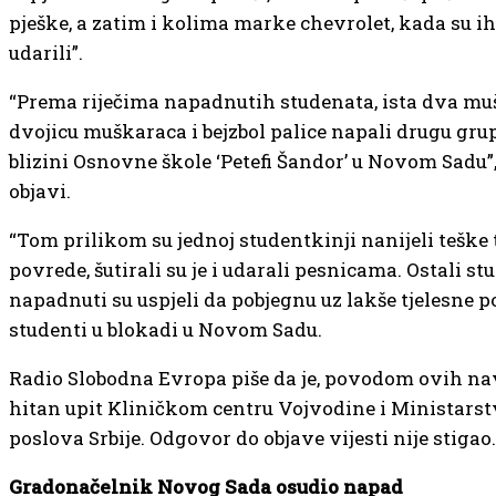
pješke, a zatim i kolima marke chevrolet, kada su i
udarili”.
“Prema riječima napadnutih studenata, ista dva muš
dvojicu muškaraca i bejzbol palice napali drugu gru
blizini Osnovne škole ‘Petefi Šandor’ u Novom Sadu”,
objavi.
“Tom prilikom su jednoj studentkinji nanijeli teške 
povrede, šutirali su je i udarali pesnicama. Ostali stu
napadnuti su uspjeli da pobjegnu uz lakše tjelesne 
studenti u blokadi u Novom Sadu.
Radio Slobodna Evropa piše da je, povodom ovih na
hitan upit Kliničkom centru Vojvodine i Ministarst
poslova Srbije. Odgovor do objave vijesti nije stigao.
Gradonačelnik Novog Sada osudio napad