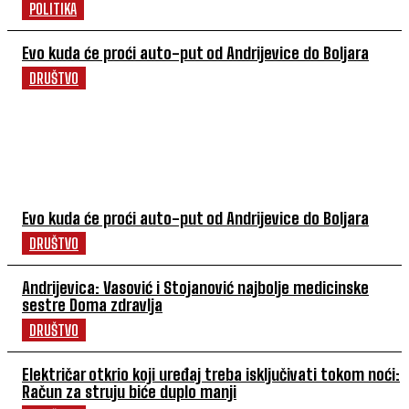
POLITIKA
Evo kuda će proći auto-put od Andrijevice do Boljara
DRUŠTVO
POVEZANI ČLANCI
Evo kuda će proći auto-put od Andrijevice do Boljara
DRUŠTVO
Andrijevica: Vasović i Stojanović najbolje medicinske
sestre Doma zdravlja
DRUŠTVO
Električar otkrio koji uređaj treba isključivati tokom noći:
Račun za struju biće duplo manji