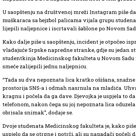
U saopštenju na društvenoj mreži Instagram piše da
muškaraca sa bejzbol palicama vijala grupu studenat
lijepili naljepnice i iscrtavali šablone po Novom Sad
Kako dalje piše u saopštenju, incident je otpočeo isp
vladajuće Srpske napredne stranke, gdje su jedan st
studentkinja Medicinskog fakulteta u Novom Sadu 
smeće zalijepili jednu naljepnicu.
“Tada su dva nepoznata lica kratko ošišana, snažne 
prostorija SNS-a i odmah nasrnula na mladića. Uhvat
kragnu i počela da ga dave. Djevojka je uspjela to d
telefonom, nakon čega su joj nepoznata lica oduzela 
obrisala snimak”, dodaje se.
Dvoje studenata Medicinskog fakulteta je, kako piše
uspjelo da se otrgne i potrči, ali su napadači počeli d