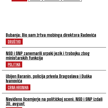
NAJČITANIJE
Bubanja: Bio sam žrtva mobinga direktora Radevića
DRUŠTVO
NSD i SNP zanemarili srpski jezik i trobojku zbog
ministarskih funkcija
POLITIKA
Ubijen Baranin, policija privela Dragoslava i Duška
Ivanovića
CRNA HRONIKA
Neviđeno licemjerje na političkoj sceni: NSD i SNP izdali
30. avgust