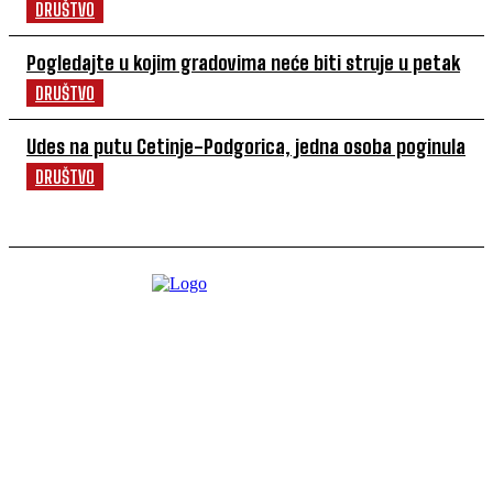
DRUŠTVO
Pogledajte u kojim gradovima neće biti struje u petak
DRUŠTVO
Udes na putu Cetinje-Podgorica, jedna osoba poginula
DRUŠTVO