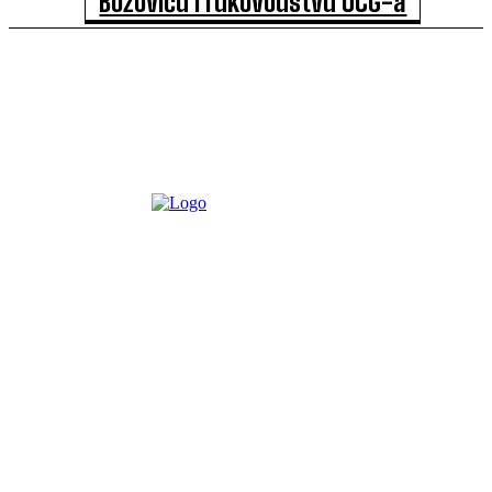
Božoviću i rukovodstvu UCG-a
DRUŠTVO
20/03/2025
Predsjednik Bošnjačkog vijeća u Crnoj Gori Suljo Mustafić
uputio je jutros zahtjev-urgenciju Rektoru Univerziteta Crne
Gore Vladimiru Božoviću, u...