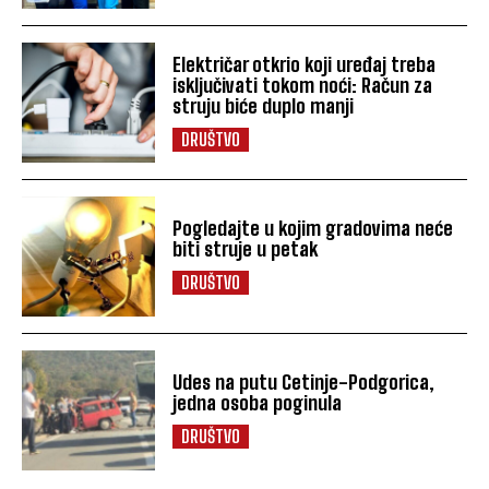
Električar otkrio koji uređaj treba
isključivati tokom noći: Račun za
struju biće duplo manji
DRUŠTVO
Pogledajte u kojim gradovima neće
biti struje u petak
DRUŠTVO
Udes na putu Cetinje-Podgorica,
jedna osoba poginula
DRUŠTVO