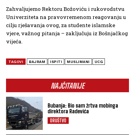
Zahvaljujemo Rektoru Božoviću i rukovodstvu
Univerziteta na pravovremenom reagovanju u
cilju rješavanja ovog, za studente islamske
vjere, važnog pitanja – zaključuju iz Bošnjačkog
vijeća.
TAGOVI
BAJRAM
ISPITI
MUSLIMANI
UCG
NAJČITANIJE
Bubanja: Bio sam žrtva mobinga
direktora Radevića
DRUŠTVO