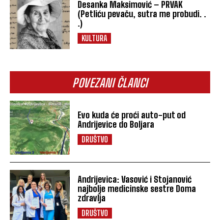
Desanka Maksimović – PRVAK
(Petliću pevaču, sutra me probudi. .
.)
KULTURA
POVEZANI ČLANCI
Evo kuda će proći auto-put od
Andrijevice do Boljara
DRUŠTVO
Andrijevica: Vasović i Stojanović
najbolje medicinske sestre Doma
zdravlja
DRUŠTVO