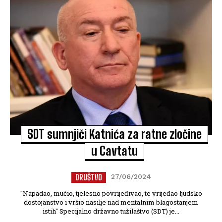
SDT sumnjiči Katnića za ratne zločine
u Cavtatu
DRUŠTVO
27/06/2024
"Napadao, mučio, tjelesno povrijeđivao, te vrijeđao ljudsko
dostojanstvo i vršio nasilje nad mentalnim blagostanjem
istih" Specijalno državno tužilaštvo (SDT) je...