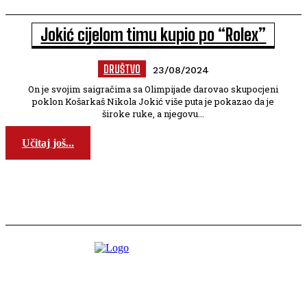
Jokić cijelom timu kupio po “Rolex”
DRUŠTVO
23/08/2024
On je svojim saigračima sa Olimpijade darovao skupocjeni
poklon Košarkaš Nikola Jokić više puta je pokazao da je
široke ruke, a njegovu...
Učitaj još...