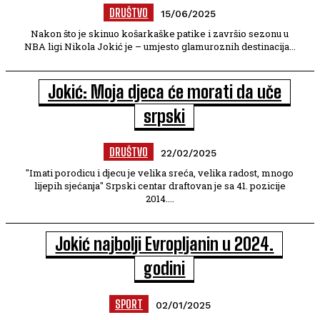
DRUŠTVO
15/06/2025
Nakon što je skinuo košarkaške patike i završio sezonu u
NBA ligi Nikola Jokić je – umjesto glamuroznih destinacija...
Jokić: Moja djeca će morati da uče
srpski
DRUŠTVO
22/02/2025
"Imati porodicu i djecu je velika sreća, velika radost, mnogo
lijepih sjećanja" Srpski centar draftovan je sa 41. pozicije
2014....
Jokić najbolji Evropljanin u 2024.
godini
SPORT
02/01/2025