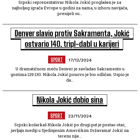
Srpski reprezentativac Nikola Jokić proglašen je za
najboljeg igrača Evrope u godini za nama, u izboru navijača,
prenijeli su...
Denver slavio protiv Sakramenta, Jokić
ostvario 140. tripl-dabl u karijeri
SPORT
17/12/2024
U dramatičnom meču Denver je savladao Sakramento u
gostima 129:130. Nikola Jokić ponovo je bio odličan. Uspio je
da...
Nikola Jokić dobio sina
SPORT
23/11/2024
Srpski košarkaš Nikola Jokić po drugi put je postao otac,
javljaju mediji u Sjedinjenim Američkim Državama! Jokić na
terenu nije...