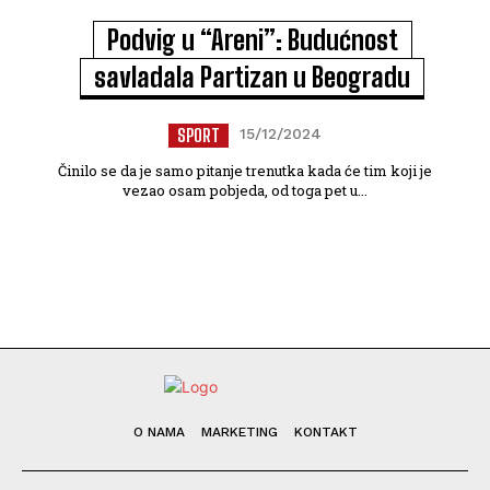
Podvig u “Areni”: Budućnost
savladala Partizan u Beogradu
SPORT
15/12/2024
Činilo se da je samo pitanje trenutka kada će tim koji je
vezao osam pobjeda, od toga pet u...
O NAMA
MARKETING
KONTAKT