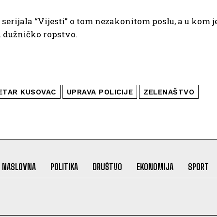
serijala “Vijesti” o tom nezakonitom poslu, a u kom j
u dužničko ropstvo.
ETAR KUSOVAC
UPRAVA POLICIJE
ZELENAŠTVO
NASLOVNA
POLITIKA
DRUŠTVO
EKONOMIJA
SPORT