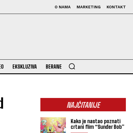
O NAMA
MARKETING
KONTAKT
EO
EKSKLUZIVA
BERANE
d
NAJČITANIJE
Kako je nastao poznati
crtani flim “Sunđer Bob”