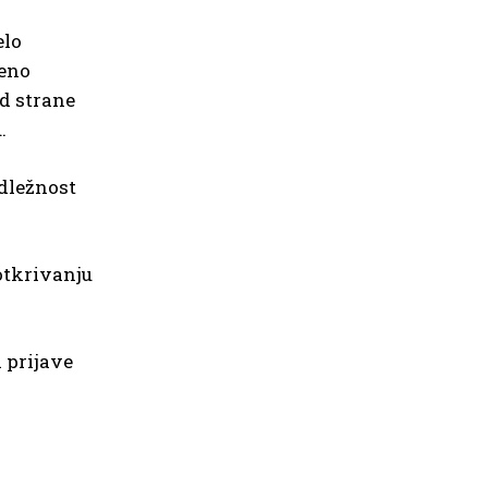
elo
meno
od strane
.
adležnost
 otkrivanju
a prijave