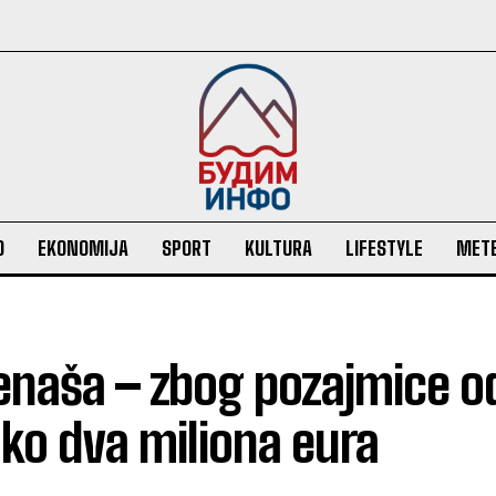
O
EKONOMIJA
SPORT
KULTURA
LIFESTYLE
MET
lenaša – zbog pozajmice o
 oko dva miliona eura