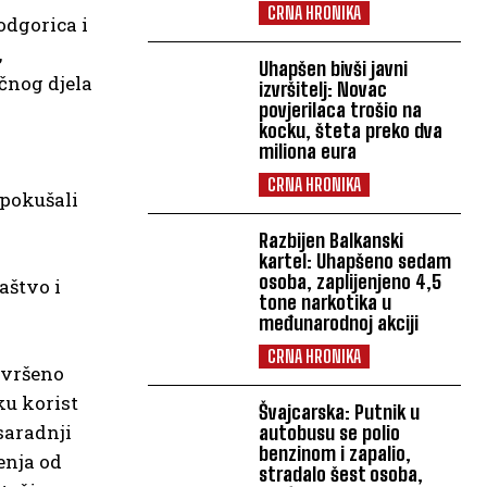
CRNA HRONIKA
odgorica i
,
Uhapšen bivši javni
čnog djela
izvršitelj: Novac
povjerilaca trošio na
kocku, šteta preko dva
miliona eura
CRNA HRONIKA
 pokušali
Razbijen Balkanski
kartel: Uhapšeno sedam
osoba, zaplijenjeno 4,5
naštvo i
tone narkotika u
međunarodnoj akciji
CRNA HRONIKA
izvršeno
ku korist
Švajcarska: Putnik u
saradnji
autobusu se polio
benzinom i zapalio,
enja od
stradalo šest osoba,