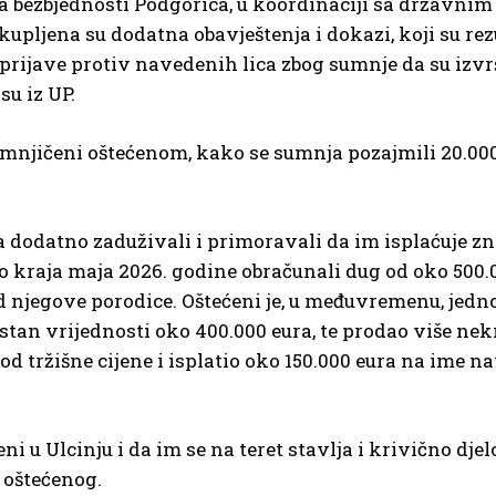
ja bezbjednosti Podgorica, u koordinaciji sa državni
pljena su dodatna obavještenja i dokazi, koji su rezu
 prijave protiv navedenih lica zbog sumnje da su izvrš
su iz UP.
osumnjičeni oštećenom, kako se sumnja pozajmili 20.00
 dodatno zaduživali i primoravali da im isplaćuje zn
do kraja maja 2026. godine obračunali dug od oko 500.
 od njegove porodice. Oštećeni je, u međuvremenu, jed
stan vrijednosti oko 400.000 eura, te prodao više nek
od tržišne cijene i isplatio oko 150.000 eura na ime 
 u Ulcinju i da im se na teret stavlja i krivično djel
 oštećenog.