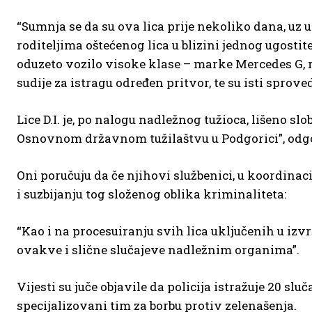
“Sumnja se da su ova lica prije nekoliko dana, uz up
roditeljima oštećenog lica u blizini jednog ugosti
oduzeto vozilo visoke klase – marke Mercedes G, rad
sudije za istragu određen pritvor, te su isti sprov
Lice D.I. je, po nalogu nadležnog tužioca, lišeno 
Osnovnom državnom tužilaštvu u Podgorici”, odgo
Oni poručuju da če njihovi službenici, u koordinac
i suzbijanju tog složenog oblika kriminaliteta:
“Kao i na procesuiranju svih lica uključenih u izvr
ovakve i slične slučajeve nadležnim organima”.
Vijesti su juče objavile da policija istražuje 20 s
specijalizovani tim za borbu protiv zelenašenja.