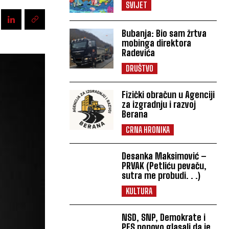
SVIJET
Bubanja: Bio sam žrtva
mobinga direktora
Radevića
DRUŠTVO
Fizički obračun u Agenciji
za izgradnju i razvoj
Berana
CRNA HRONIKA
Desanka Maksimović –
PRVAK (Petliću pevaču,
sutra me probudi. . .)
KULTURA
NSD, SNP, Demokrate i
PES ponovo glasali da je