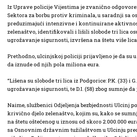
Iz Uprave policije Vijestima je zvanično odgovoren
Sektora za borbu protiv kriminala, u saradnji sa 
preduzimajući intenzivne i kontinuirane aktivnost
zelenaštvo, identifikovali i lišili slobode tri lica
ugrožavanje sigurnosti, izvršena na štetu više lica
Prethodno, ulcinjskoj policiji prijavljeno je da su u
da iznude od njih pola miliona eura.
“Lišena su slobode tri lica iz Podgorice: P.K. (33) i
ugrožavanje sigurnosti, te D.I. (58) zbog sumnje da 
Naime, službenici Odjeljenja bezbjednosti Ulcinj p
krivično djelo zelenaštvo, kojim su, kako se sum
na štetu oštećenog u iznosu od skoro 2.000.000 eu
sa Osnovnim državnim tužilaštvom u Ulcinju preduz