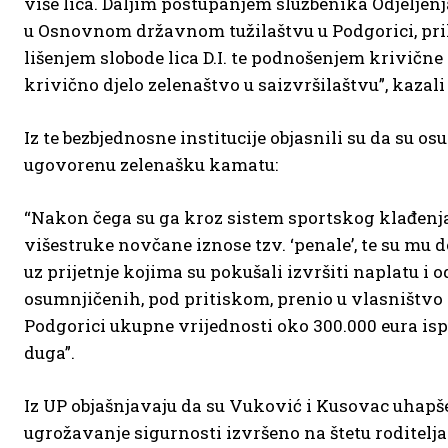
više lica. Daljim postupanjem službenika Odjeljen
u Osnovnom državnom tužilaštvu u Podgorici, priku
lišenjem slobode lica D.I. te podnošenjem krivične
krivično djelo zelenaštvo u saizvršilaštvu”, kazali 
Iz te bezbjednosne institucije objasnili su da su 
ugovorenu zelenašku kamatu:
“Nakon čega su ga kroz sistem sportskog klađenja
višestruke novčane iznose tzv. ‘penale’, te su mu 
uz prijetnje kojima su pokušali izvršiti naplatu i
osumnjičenih, pod pritiskom, prenio u vlasništvo 
Podgorici ukupne vrijednosti oko 300.000 eura isp
duga”.
Iz UP objašnjavaju da su Vuković i Kusovac uhapšeni
ugrožavanje sigurnosti izvršeno na štetu roditelja