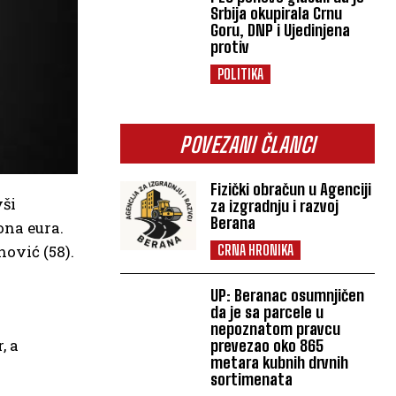
Srbija okupirala Crnu
Goru, DNP i Ujedinjena
protiv
POLITIKA
POVEZANI ČLANCI
Fizički obračun u Agenciji
vši
za izgradnju i razvoj
Berana
ona eura.
nović (58).
CRNA HRONIKA
UP: Beranac osumnjičen
da je sa parcele u
nepoznatom pravcu
, a
prevezao oko 865
metara kubnih drvnih
sortimenata