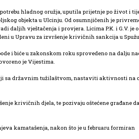
otrebu hladnog oružja, uputila prijetnje po život i tij
teljskog objekta u Ulcinju. Od osumnjičenih je privre
i daljih vještačenja i provjera. Licima P.K. i G.V. je 
edeni u Upravu za izvršenje krivičnih sankcija u Spužu
slobode i biće u zakonskom roku sprovedeno na dalju n
voreno je Vijestima.
iji sa državnim tužilaštvom, nastaviti aktivnosti na
šenje krivičnih djela, te pozivaju oštećene građane d
lučajeva kamatašenja, nakon što je u februaru formiran