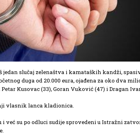
 još jedan slučaj zelenaštva i kamataških kandži, spasi
početnog duga od 20.000 eura, ojađena za oko dva mili
u Petar Kusovac (33), Goran Vuković (47) i Dragan Iva
ji vlasnik lanca kladionica.
i već su po odluci sudije sprovedeni u Istražni zatvor
e.