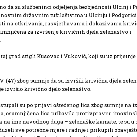
o da su službeninci odjeljenja bezbjednosti Ulcinj i P
osnovnim državnim tužilaštvima u Ulcinju i Podgorici
i na otkrivanju, rasvjetljavanju i dokazivanju krivi
 osumnjičena za izvršenje krivičnih djela zelenaštvo i
.
 taj grad stigli Kusovac i Vuković, koji su uz prijetnje
 G.V. (47) zbog sumnje da su izvršili krivična djela zele
je izvršio krivično djelo zelenaštvo.
ostupali su po prijavi oštećenog lica zbog sumnje na 
nja, osumnjičena lica pribavila protivpravnu imovins
ra na ime navodnog duga – zelenaške kamate, te su u 
eli sve potrebne mjere i radnje i prikupili obavješt