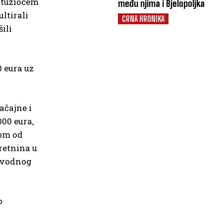
m tužiocem
među njima i Bjelopoljka
ltirali
CRNA HRONIKA
ili
0 eura uz
ačajne i
000 eura,
nom od
retnina u
navodnog
o