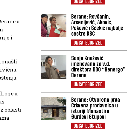
UNCATEGORIZED
Berane: Rovčanin,
Berane u
Arsenijević, Aković,
Peković i Šćekić najbolje
om
sestre KBC
nje i
UNCATEGORIZED
Sonja Knežević
ronašli
imenovana za v.d.
rivičnu
direktora DOO “Benergo”
Berane
pštenju.
UNCATEGORIZED
 droge u
Berane: Otvorena prva
as
Crkvena prodavnica u
z oblasti
istoriji Manastira
Đurđevi Stupovi
rama
UNCATEGORIZED