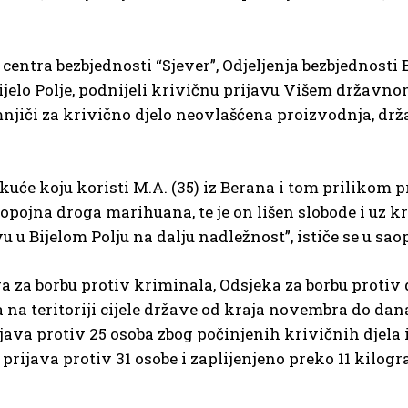
entra bezbjednosti “Sjever”, Odjeljenja bezbjednosti 
Bijelo Polje, podnijeli krivičnu prijavu Višem državn
mnjiči za krivično djelo neovlašćena proizvodnja, drža
 kuće koju koristi M.A. (35) iz Berana i tom prilikom p
 opojna droga marihuana, te je on lišen slobode i uz k
u Bijelom Polju na dalju nadležnost”, ističe se u sao
ra za borbu protiv kriminala, Odsjeka za borbu protiv
a teritoriji cijele države od kraja novembra do dan
ava protiv 25 osoba zbog počinjenih krivičnih djela i
 prijava protiv 31 osobe i zaplijenjeno preko 11 kilog