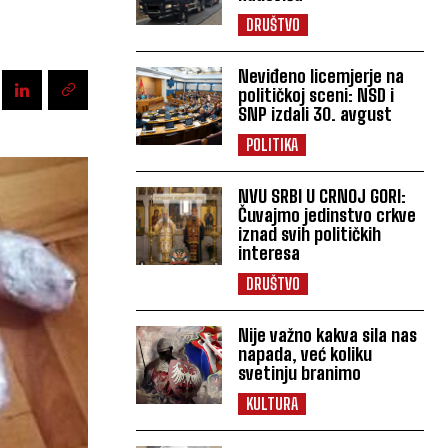
DRUŠTVO
Neviđeno licemjerje na
političkoj sceni: NSD i
SNP izdali 30. avgust
POLITIKA
NVU SRBI U CRNOJ GORI:
Čuvajmo jedinstvo crkve
iznad svih političkih
interesa
DRUŠTVO
Nije važno kakva sila nas
napada, već koliku
svetinju branimo
KULTURA