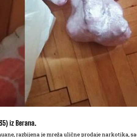
35) iz Berana.
ane, razbijena je mreža ulične prodaje narkotika, sa