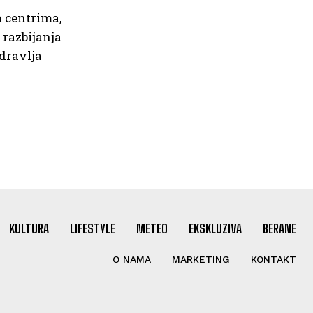
m centrima,
 razbijanja
zdravlja
KULTURA
LIFESTYLE
METEO
EKSKLUZIVA
BERANE
O NAMA
MARKETING
KONTAKT