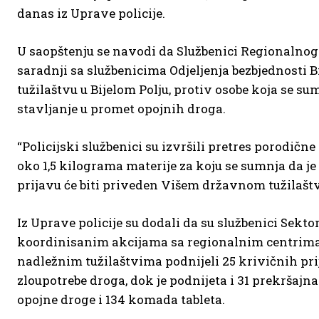
danas iz Uprave policije.
U saopštenju se navodi da Službenici Regionalnog c
saradnji sa službenicima Odjeljenja bezbjednosti 
tužilaštvu u Bijelom Polju, protiv osobe koja se su
stavljanje u promet opojnih droga.
“Policijski službenici su izvršili pretres porodične
oko 1,5 kilograma materije za koju se sumnja da je
prijavu će biti priveden Višem državnom tužilaštvu 
Iz Uprave policije su dodali da su službenici Sekto
koordinisanim akcijama sa regionalnim centrima n
nadležnim tužilaštvima podnijeli 25 krivičnih prij
zloupotrebe droga, dok je podnijeta i 31 prekršajna
opojne droge i 134 komada tableta.