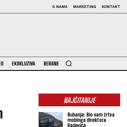
O NAMA
MARKETING
KONTAKT
EO
EKSKLUZIVA
BERANE
NAJČITANIJE
n
Bubanja: Bio sam žrtva
mobinga direktora
Radevića