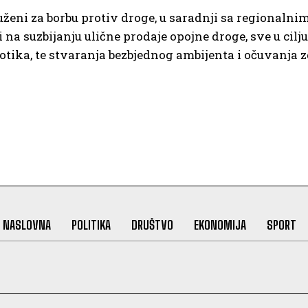
uženi za borbu protiv droge, u saradnji sa regionalni
a suzbijanju ulične prodaje opojne droge, sve u cilju
otika, te stvaranja bezbjednog ambijenta i očuvanja 
NASLOVNA
POLITIKA
DRUŠTVO
EKONOMIJA
SPORT