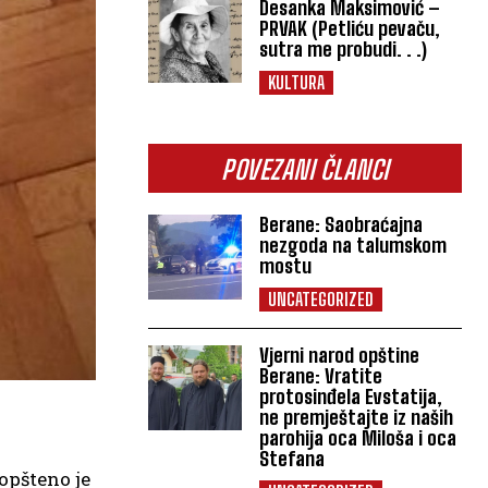
Desanka Maksimović –
PRVAK (Petliću pevaču,
sutra me probudi. . .)
KULTURA
POVEZANI ČLANCI
Berane: Saobraćajna
nezgoda na talumskom
mostu
UNCATEGORIZED
Vjerni narod opštine
Berane: Vratite
protosinđela Evstatija,
ne premještajte iz naših
parohija oca Miloša i oca
Stefana
opšteno je