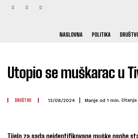
NASLOVNA
POLITIKA
DRUŠTV
Utopio se muškarac u Ti
DRUŠTVO
čitanja
Manje od 1
min.
13/08/2024
Tijelo za sada neidentifikovane muške osobe sta