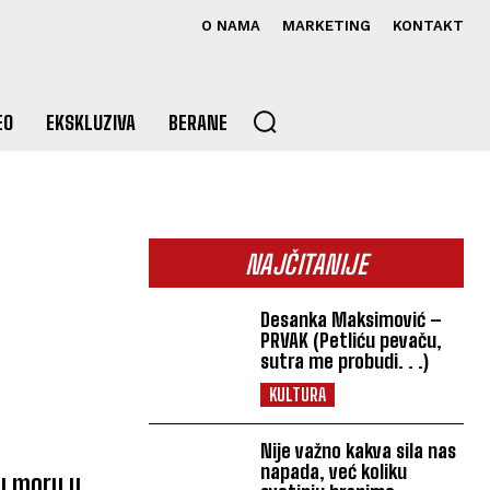
O NAMA
MARKETING
KONTAKT
EO
EKSKLUZIVA
BERANE
NAJČITANIJE
Desanka Maksimović –
PRVAK (Petliću pevaču,
sutra me probudi. . .)
KULTURA
Nije važno kakva sila nas
napada, već koliku
 u moru u