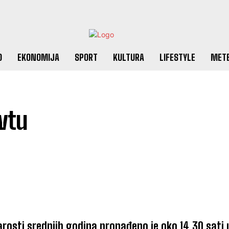
O
EKONOMIJA
SPORT
KULTURA
LIFESTYLE
MET
vtu
rosti srednjih godina pronađeno je oko 14.30 sati