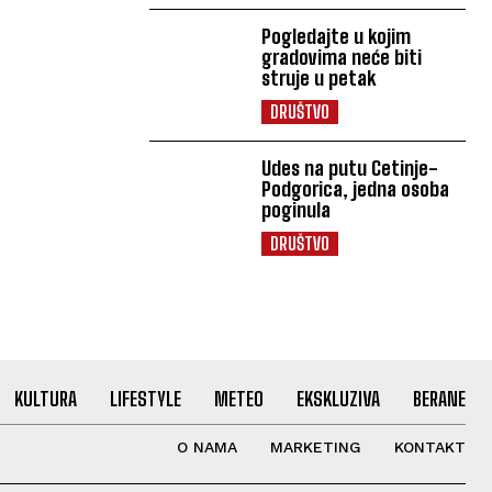
Pogledajte u kojim
gradovima neće biti
struje u petak
DRUŠTVO
Udes na putu Cetinje-
Podgorica, jedna osoba
poginula
DRUŠTVO
KULTURA
LIFESTYLE
METEO
EKSKLUZIVA
BERANE
O NAMA
MARKETING
KONTAKT