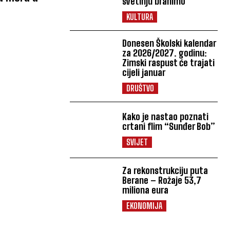
svetinju branimo
KULTURA
Donesen Školski kalendar
za 2026/2027. godinu:
Zimski raspust će trajati
cijeli januar
DRUŠTVO
Kako je nastao poznati
crtani flim “Sunđer Bob”
SVIJET
Za rekonstrukciju puta
Berane – Rožaje 53,7
miliona eura
EKONOMIJA