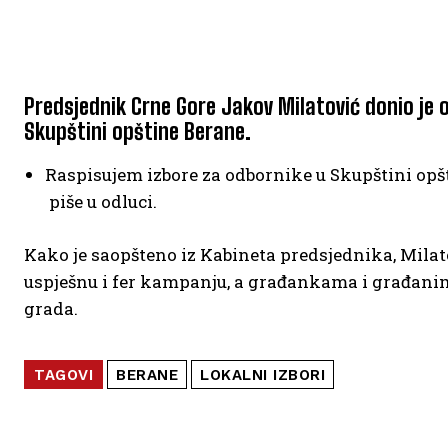
Predsjednik Crne Gore Jakov Milatović donio je 
Skupštini opštine Berane.
Raspisujem izbore za odbornike u Skupštini opšt
piše u odluci.
Kako je saopšteno iz Kabineta predsjednika, Mila
uspješnu i fer kampanju, a građankama i građanim
grada.
TAGOVI
BERANE
LOKALNI IZBORI