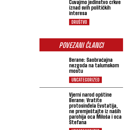
Čuvajmo jedinstvo crkve
iznad svih političkih
interesa
DRUŠTVO
POVEZANI ČLANCI
Berane: Saobraćajna
nezgoda na talumskom
mostu
UNCATEGORIZED
Vjerni narod opštine
Berane: Vratite
protosinđela Evstatija,
ne premještajte iz naših
parohija oca Miloša i oca
Stefana