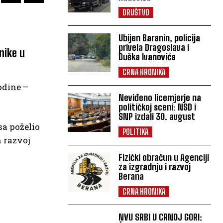
DRUŠTVO
Ubijen Baranin, policija
privela Dragoslava i
nike u
Duška Ivanovića
CRNA HRONIKA
odine –
Neviđeno licemjerje na
političkoj sceni: NSD i
SNP izdali 30. avgust
sa poželio
POLITIKA
 razvoj
Fizički obračun u Agenciji
za izgradnju i razvoj
Berana
CRNA HRONIKA
NVU SRBI U CRNOJ GORI: