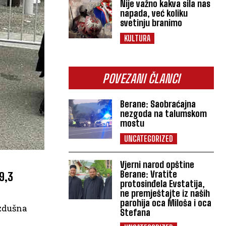
Nije važno kakva sila nas
napada, već koliku
svetinju branimo
KULTURA
POVEZANI ČLANCI
Berane: Saobraćajna
nezgoda na talumskom
mostu
UNCATEGORIZED
Vjerni narod opštine
Berane: Vratite
9,3
protosinđela Evstatija,
ne premještajte iz naših
parohija oca Miloša i oca
azdušna
Stefana