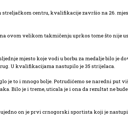
treljačkom centru, kvalifikacije završio na 26. mjes
 na ovom velikom takmičenju uprkos tome što nije us
osljednje mjesto koje vodi u borbu za medalje bilo je d
rug. U kvalifikacijama nastupilo je 35 strijelaca.
 je to i mnogo bolje. Potrudićemo se naredni put viš
ka. Bilo je i treme, uticala je i ona da rezultat ne bude 
ujedno on je prvi crnogorski sportista koji je nastup