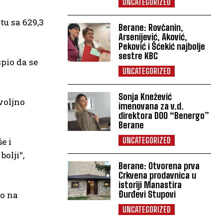
UNCATEGORIZED
tu sa 629,3
Berane: Rovčanin,
Arsenijević, Aković,
Peković i Šćekić najbolje
sestre KBC
pio da se
UNCATEGORIZED
Sonja Knežević
ovoljno
imenovana za v.d.
direktora DOO “Benergo”
Berane
UNCATEGORIZED
e i
bolji“,
Berane: Otvorena prva
Crkvena prodavnica u
istoriji Manastira
Đurđevi Stupovi
io na
UNCATEGORIZED