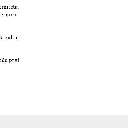
omiteta.
 igre u
Rezultati
adu prvi