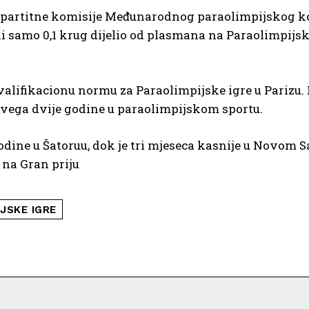
 Bipartitne komisije Međunarodnog paraolimpijskog k
samo 0,1 krug dijelio od plasmana na Paraolimpijske
valifikacionu normu za Paraolimpijske igre u Parizu. 
 svega dvije godine u paraolimpijskom sportu.
dine u Šatoruu, dok je tri mjeseca kasnije u Novom S
 na Gran priju
JSKE IGRE