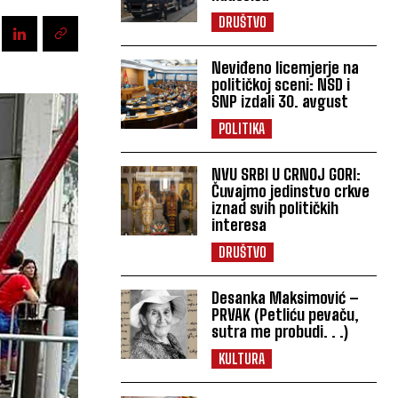
DRUŠTVO
Neviđeno licemjerje na
političkoj sceni: NSD i
SNP izdali 30. avgust
POLITIKA
NVU SRBI U CRNOJ GORI:
Čuvajmo jedinstvo crkve
iznad svih političkih
interesa
DRUŠTVO
Desanka Maksimović –
PRVAK (Petliću pevaču,
sutra me probudi. . .)
KULTURA