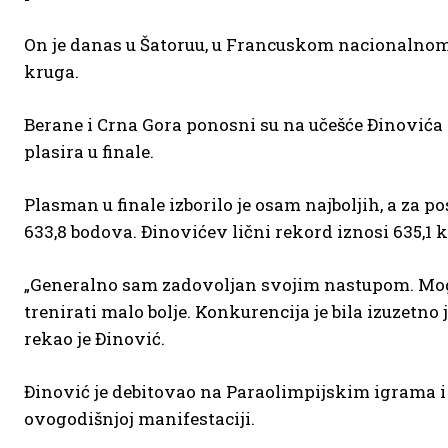
On je danas u Šatoruu, u Francuskom nacionalnom s
kruga.
Berane i Crna Gora ponosni su na učešće Đinovića
plasira u finale.
Plasman u finale izborilo je osam najboljih, a za p
633,8 bodova. Đinovićev lični rekord iznosi 635,1 k
„Generalno sam zadovoljan svojim nastupom. Moglo
trenirati malo bolje. Konkurencija je bila izuzetno ja
rekao je Đinović.
Đinović je debitovao na Paraolimpijskim igrama i 
ovogodišnjoj manifestaciji.