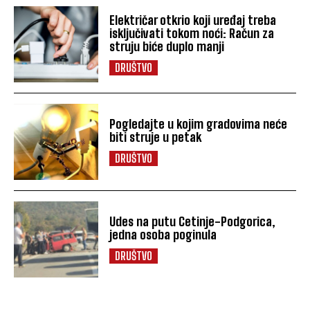
Električar otkrio koji uređaj treba
isključivati tokom noći: Račun za
struju biće duplo manji
DRUŠTVO
Pogledajte u kojim gradovima neće
biti struje u petak
DRUŠTVO
Udes na putu Cetinje-Podgorica,
jedna osoba poginula
DRUŠTVO