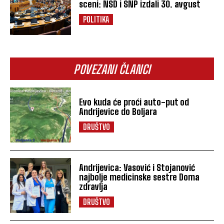
sceni: NSD i SNP izdali 30. avgust
POLITIKA
POVEZANI ČLANCI
Evo kuda će proći auto-put od
Andrijevice do Boljara
DRUŠTVO
Andrijevica: Vasović i Stojanović
najbolje medicinske sestre Doma
zdravlja
DRUŠTVO