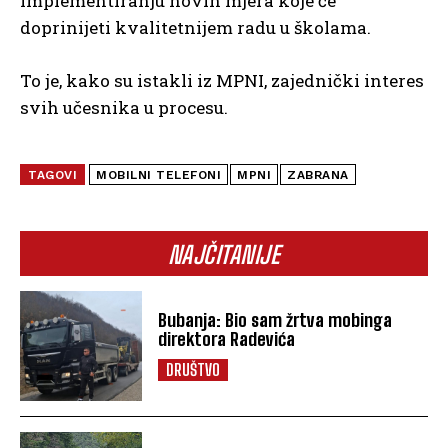
implementiranju novih mjera koje će
doprinijeti kvalitetnijem radu u školama.
To je, kako su istakli iz MPNI, zajednički interes
svih učesnika u procesu.
TAGOVI
MOBILNI TELEFONI
MPNI
ZABRANA
NAJČITANIJE
Bubanja: Bio sam žrtva mobinga
direktora Radevića
DRUŠTVO