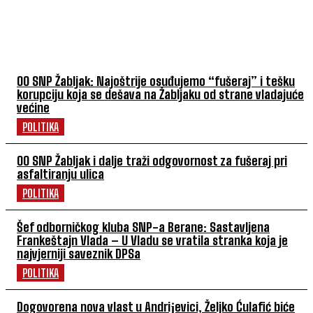
POVEZANI ČLANCI
OO SNP Žabljak: Najoštrije osuđujemo “fušeraj” i tešku
korupciju koja se dešava na Žabljaku od strane vladajuće
većine
POLITIKA
OO SNP Žabljak i dalje traži odgovornost za fušeraj pri
asfaltiranju ulica
POLITIKA
Šef odborničkog kluba SNP-a Berane: Sastavljena
Frankeštajn Vlada – U Vladu se vratila stranka koja je
najvjerniji saveznik DPSa
POLITIKA
Dogovorena nova vlast u Andriјevici, Željko Ćulafić biće