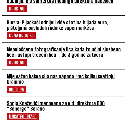
Bubanja: Bio sam žrtva mobinga direktora Radevića
DRUŠTVO
Budva: Pljačkaši odnijeli više stotina hiljada eura,
pištoljima savladali radnike supermarketa
CRNA HRONIKA
Neovlašćeno fotografisanje lica kada to učini sluzbeno
lice i ustupi trecem licu – do 3 godine zatvora
DRUŠTVO
Nije važno kakva sila nas napada, već koliku svetinju
branimo
KULTURA
Sonja Knežević imenovana za v.d. direktora DOO
“Benergo” Berane
UNCATEGORIZED