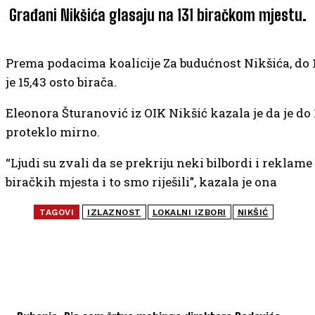
Građani Nikšića glasaju na 131 biračkom mjestu.
Prema podacima koalicije Za budućnost Nikšića, do 1
je 15,43 osto birača.
Eleonora Šturanović iz OIK Nikšić kazala je da je do 
proteklo mirno.
“Ljudi su zvali da se prekriju neki bilbordi i reklame 
biračkih mjesta i to smo riješili”, kazala je ona
TAGOVI
IZLAZNOST
LOKALNI IZBORI
NIKŠIĆ
NAJČITANIJE