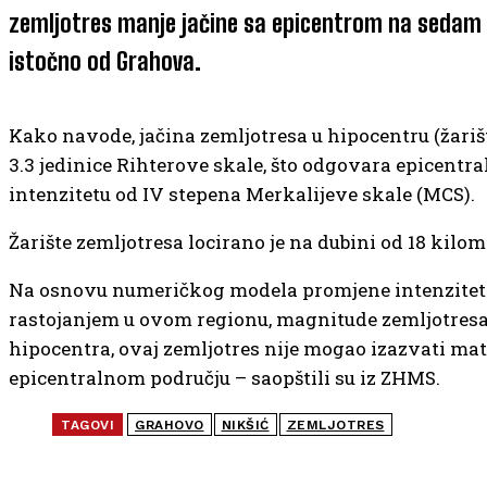
zemljotres manje jačine sa epicentrom na sedam
istočno od Grahova.
Kako navode, jačina zemljotresa u hipocentru (žarišt
3.3 jedinice Rihterove skale, što odgovara epicentr
intenzitetu od IV stepena Merkalijeve skale (MCS).
Žarište zemljotresa locirano je na dubini od 18 kilom
Na osnovu numeričkog modela promjene intenzitet
rastojanjem u ovom regionu, magnitude zemljotresa
hipocentra, ovaj zemljotres nije mogao izazvati mate
epicentralnom području – saopštili su iz ZHMS.
TAGOVI
GRAHOVO
NIKŠIĆ
ZEMLJOTRES