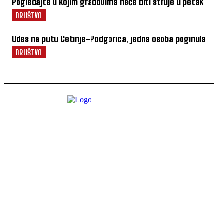
Pogledajte u kojim gradovima neće biti struje u petak
DRUŠTVO
Udes na putu Cetinje-Podgorica, jedna osoba poginula
DRUŠTVO