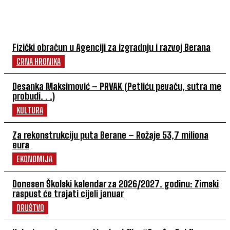
NAJČITANIJE
Fizički obračun u Agenciji za izgradnju i razvoj Berana
CRNA HRONIKA
Desanka Maksimović – PRVAK (Petliću pevaču, sutra me
probudi. . .)
KULTURA
Za rekonstrukciju puta Berane – Rožaje 53,7 miliona
eura
EKONOMIJA
Donesen Školski kalendar za 2026/2027. godinu: Zimski
raspust će trajati cijeli januar
DRUŠTVO