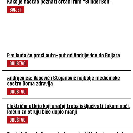
Kako je nastao poznati crtani flim “Sunđer Bob”
SVIJET
POVEZANI ČLANCI
Evo kuda će proći auto-put od Andrijevice do Boljara
DRUŠTVO
Andrijevica: Vasović i Stojanović najbolje medicinske
sestre Doma zdravlja
DRUŠTVO
Električar otkrio koji uređaj treba isključivati tokom noći:
Račun za struju biće duplo manji
DRUŠTVO