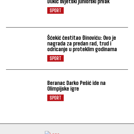
Dukić svjetski juniorski prvak
SPORT
Šćekić čestitao Đinoviću: Ovo je
nagrada za predan rad, trud i
odricanje u proteklim godinama
SPORT
Beranac Darko Pešić ide na
Olimpijske igre
SPORT