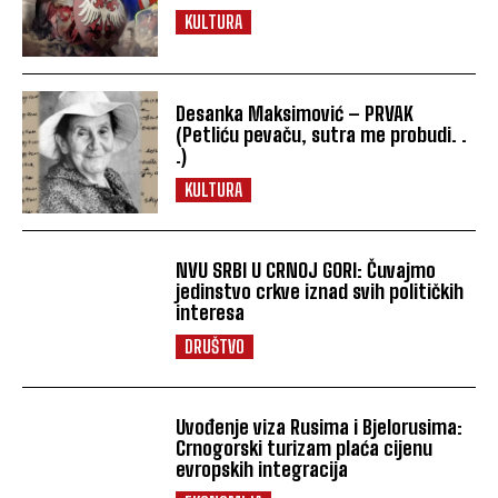
KULTURA
Desanka Maksimović – PRVAK
(Petliću pevaču, sutra me probudi. .
.)
KULTURA
NVU SRBI U CRNOJ GORI: Čuvajmo
jedinstvo crkve iznad svih političkih
interesa
DRUŠTVO
Uvođenje viza Rusima i Bjelorusima:
Crnogorski turizam plaća cijenu
evropskih integracija