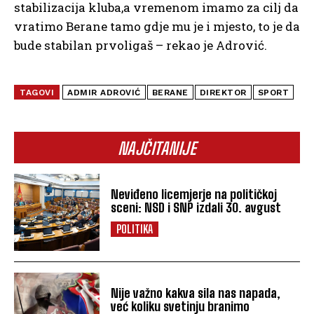
stabilizacija kluba,a vremenom imamo za cilj da
vratimo Berane tamo gdje mu je i mjesto, to je da
bude stabilan prvoligaš – rekao je Adrović.
TAGOVI
ADMIR ADROVIĆ
BERANE
DIREKTOR
SPORT
NAJČITANIJE
Neviđeno licemjerje na političkoj
sceni: NSD i SNP izdali 30. avgust
POLITIKA
Nije važno kakva sila nas napada,
već koliku svetinju branimo