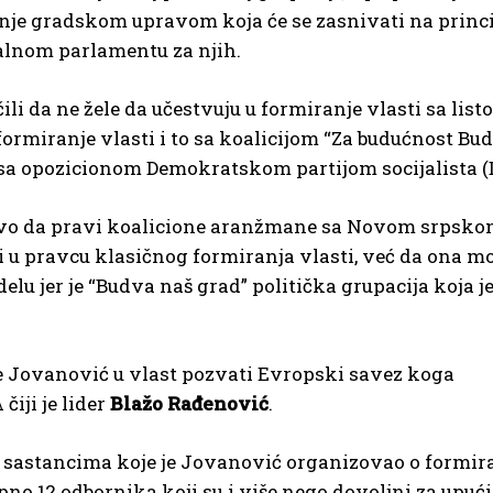
anje gradskom upravom koja će se zasnivati na princ
alnom parlamentu za njih.
li da ne žele da učestvuju u formiranje vlasti sa lis
 formiranje vlasti i to sa koalicijom “Za budućnost Bud
ili sa opozicionom Demokratskom partijom socijalista (
jivo da pravi koalicione aranžmane sa Novom srpsk
 u pravcu klasičnog formiranja vlasti, već da ona mo
u jer je “Budva naš grad” politička grupacija koja j
 će Jovanović u vlast pozvati Evropski savez koga
iji je lider
Blažo Rađenović
.
li sastancima koje je Jovanović organizovao o formir
pno 12 odbornika koji su i više nego dovoljni za upuć