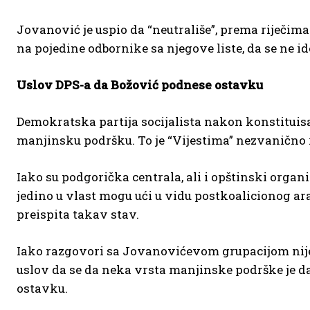
Jovanović je uspio da “neutrališe”, prema riječim
na pojedine odbornike sa njegove liste, da se ne 
Uslov DPS-a da Božović podnese ostavku
Demokratska partija socijalista nakon konstituisa
manjinsku podršku. To je “Vijestima” nezvanično 
Iako su podgorička centrala, ali i opštinski organ
jedino u vlast mogu ući u vidu postkoalicionog a
preispita takav stav.
Iako razgovori sa Jovanovićevom grupacijom nije
uslov da se da neka vrsta manjinske podrške je d
ostavku.