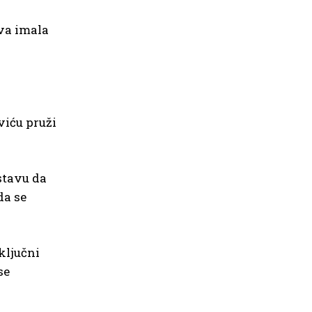
kva imala
viću pruži
stavu da
da se
ključni
se