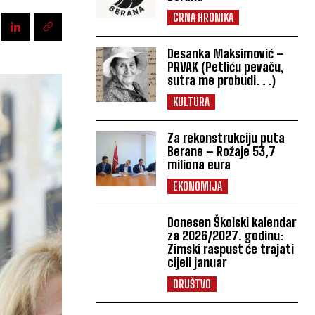
CRNA HRONIKA
Desanka Maksimović –
PRVAK (Petliću pevaču,
sutra me probudi. . .)
KULTURA
Za rekonstrukciju puta
Berane – Rožaje 53,7
miliona eura
EKONOMIJA
Donesen Školski kalendar
za 2026/2027. godinu:
Zimski raspust će trajati
cijeli januar
DRUŠTVO