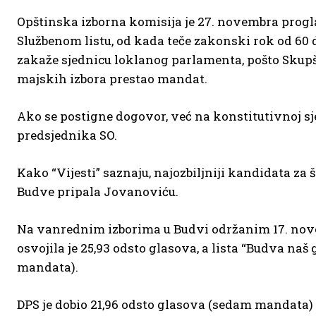
Opštinska izborna komisija je 27. novembra proglas
Službenom listu, od kada teče zakonski rok od 60
zakaže sjednicu loklanog parlamenta, pošto Skupš
majskih izbora prestao mandat.
Ako se postigne dogovor, već na konstitutivnoj sj
predsjednika SO.
Kako “Vijesti” saznaju, najozbiljniji kandidata za 
Budve pripala Jovanoviću.
Na vanrednim izborima u Budvi održanim 17. nove
osvojila je 25,93 odsto glasova, a lista “Budva na
mandata).
DPS je dobio 21,96 odsto glasova (sedam mandata) 