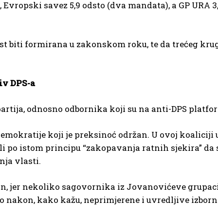
, Evropski savez 5,9 odsto (dva mandata), a GP URA 3
st biti formirana u zakonskom roku, te da trećeg kru
iv DPS-a
artija, odnosno odbornika koji su na anti-DPS platfo
emokratije koji je preksinoć održan. U ovoj koaliciji 
li po istom principu “zakopavanja ratnih sjekira” da 
ja vlasti.
an, jer nekoliko sagovornika iz Jovanovićeve grupaci
o nakon, kako kažu, neprimjerene i uvredljive izborn