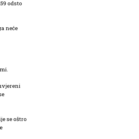
,59 odsto
ga neće
rmi.
uvjereni
se
je se oštro
e