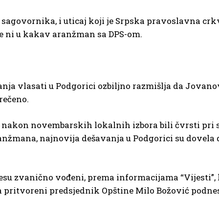
a sagovornika, i uticaj koji je Srpska pravoslavna cr
ide ni u kakav aranžman sa DPS-om.
nja vlasati u Podgorici ozbiljno razmišlja da Jovano
rečeno.
i nakon novembarskih lokalnih izbora bili čvrsti pri 
ranžmana, najnovija dešavanja u Podgorici su dovela 
su zvanično vođeni, prema informacijama “Vijesti”, 
a pritvoreni predsjednik Opštine Milo Božović podne