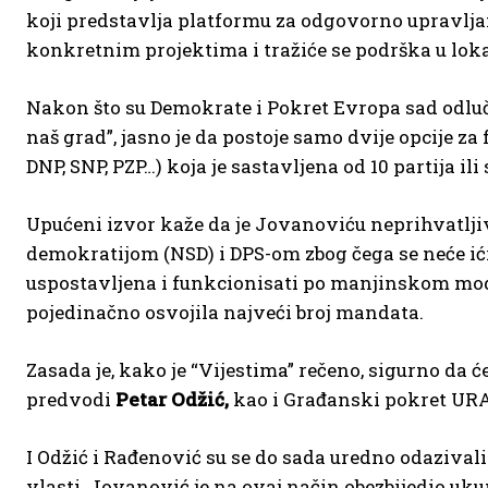
koji predstavlja platformu za odgovorno upravlj
konkretnim projektima i tražiće se podrška u lok
Nakon što su Demokrate i Pokret Evropa sad odluči
naš grad”, jasno je da postoje samo dvije opcije za
DNP, SNP, PZP…) koja je sastavljena od 10 partija 
Upućeni izvor kaže da je Jovanoviću neprihvatl
demokratijom (NSD) i DPS-om zbog čega se neće ići
uspostavljena i funkcionisati po manjinskom model
pojedinačno osvojila najveći broj mandata.
Zasada je, kako je “Vijestima” rečeno, sigurno da
predvodi
Petar Odžić,
kao i Građanski pokret URA č
I Odžić i Rađenović su se do sada uredno odaziva
vlasti. Jovanović je na ovaj način obezbijedio uku