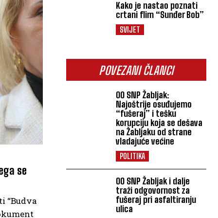
Kako je nastao poznati
crtani flim “Sunđer Bob”
SVIJET
POVEZANI ČLANCI
OO SNP Žabljak:
Najoštrije osuđujemo
“fušeraj” i tešku
korupciju koja se dešava
na Žabljaku od strane
vladajuće većine
POLITIKA
ega se
OO SNP Žabljak i dalje
traži odgovornost za
fušeraj pri asfaltiranju
ti “Budva
ulica
 dokument