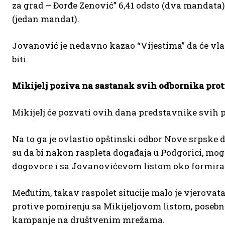
za grad – Đorđe Zenović” 6,41 odsto (dva mandata)
(jedan mandat).
Jovanović je nedavno kazao “Vijestima” da će vla
biti.
Mikijelj poziva na sastanak svih odbornika prot
Mikijelj će pozvati ovih dana predstavnike svih p
Na to ga je ovlastio opštinski odbor Nove srpske d
su da bi nakon raspleta događaja u Podgorici, mog
dogovore i sa Jovanovićevom listom oko formiran
Međutim, takav raspolet situcije malo je vjerovat
protive pomirenju sa Mikijeljovom listom, posebn
kampanje na društvenim mrežama.