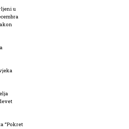
ljeni u
decembra
nakon
za
ovjeka
elja
 devet
ta “Pokret