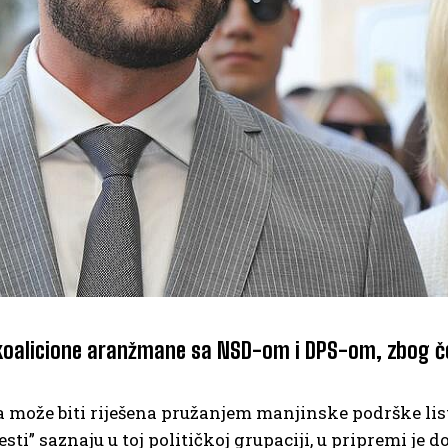
i koalicione aranžmane sa NSD-om i DPS-om, zbog č
a može biti riješena pružanjem manjinske podrške lis
esti” saznaju u toj političkoj grupaciji, u pripremi je