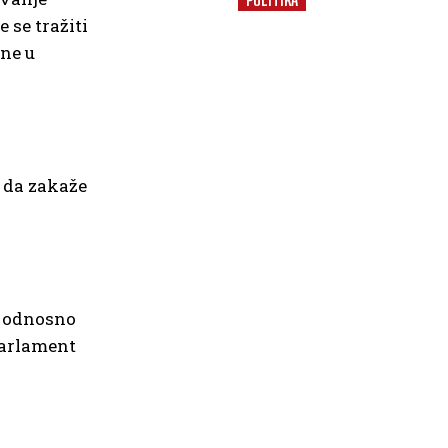
 se tražiti
ene u
a da zakaže
, odnosno
parlament