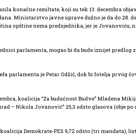
ila konačne rezultate, koji su tek 13. decembra objav
 dana. Ministarstvo javne uprave dužno je da do 28. 
tina opštine nema predsjednika, jer je Jovanoviću, 
ednici parlamenta, mogao bi da bude iznijet predlog 
šefa parlamenta je Petar Odžić, dok bi fotelja prvog č
mbra, koalicija “Za budućnost Budve” Mladena Mikij
š grad – Nikola Jovanović” 25,3 odsto glasova (obje po
koalicija Demokrate-PES 9,72 odsto (tri mandata), lis