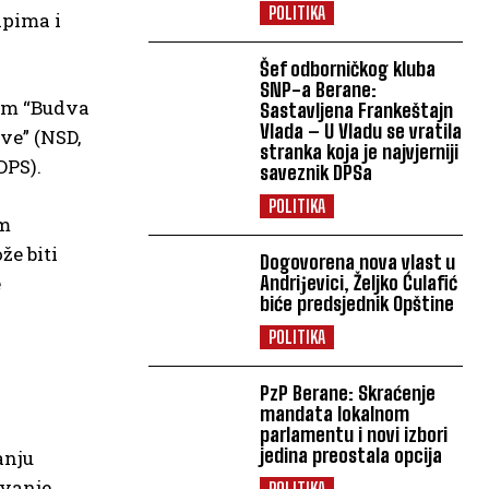
POLITIKA
ipima i
Šef odborničkog kluba
SNP-a Berane:
tom “Budva
Sastavljena Frankeštajn
Vlada – U Vladu se vratila
ve” (NSD,
stranka koja je najvjerniji
DPS).
saveznik DPSa
POLITIKA
om
že biti
Dogovorena nova vlast u
e
Andriјevici, Željko Ćulafić
biće predsjednik Opštine
POLITIKA
PzP Berane: Skraćenje
mandata lokalnom
parlamentu i novi izbori
jedina preostala opcija
anju
ivanje
POLITIKA