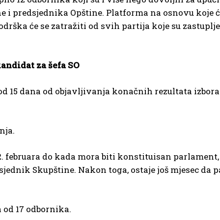
e i predsjednika Opštine. Platforma na osnovu koje će
drška će se zatražiti od svih partija koje su zastuplj
kandidat za šefa SO
 od 15 dana od objavljivanja konačnih rezultata izbor
nja.
12. februara do kada mora biti konstituisan parlament
sjednik Skupštine. Nakon toga, ostaje još mjesec da 
a od 17 odbornika.