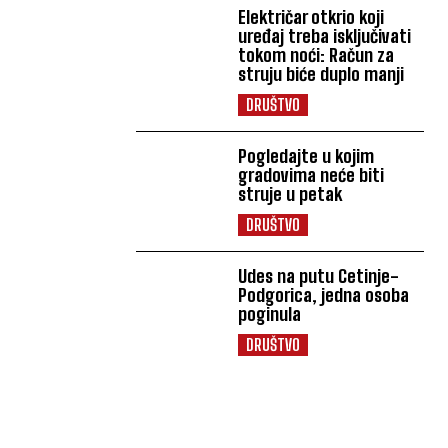
Električar otkrio koji
uređaj treba isključivati
tokom noći: Račun za
struju biće duplo manji
DRUŠTVO
Pogledajte u kojim
gradovima neće biti
struje u petak
DRUŠTVO
Udes na putu Cetinje-
Podgorica, jedna osoba
poginula
DRUŠTVO