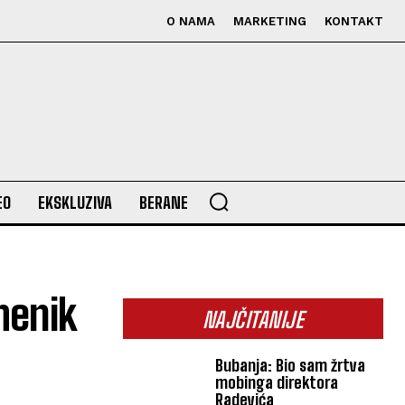
O NAMA
MARKETING
KONTAKT
EO
EKSKLUZIVA
BERANE
menik
NAJČITANIJE
Bubanja: Bio sam žrtva
mobinga direktora
Radevića