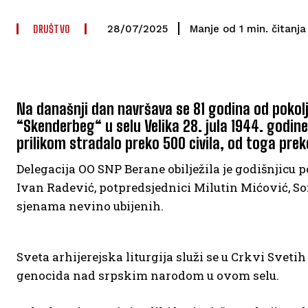
DRUŠTVO
čitanja
Manje od 1
min.
28/07/2025
Na današnji dan navršava se 81 godina od pokolja
“Skenderbeg“ u selu Velika 28. jula 1944. godine
prilikom stradalo preko 500 civila, od toga prek
Delegacija OO SNP Berane obilježila je godišnjicu 
Ivan Radević, potpredsjednici Milutin Mićović, Sonj
sjenama nevino ubijenih.
Sveta arhijerejska liturgija služi se u Crkvi Svet
genocida nad srpskim narodom u ovom selu.