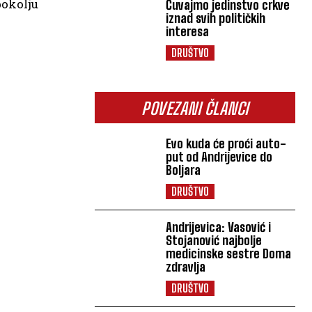
pokolju
Čuvajmo jedinstvo crkve
iznad svih političkih
interesa
DRUŠTVO
POVEZANI ČLANCI
Evo kuda će proći auto-
put od Andrijevice do
Boljara
DRUŠTVO
Andrijevica: Vasović i
Stojanović najbolje
medicinske sestre Doma
zdravlja
DRUŠTVO