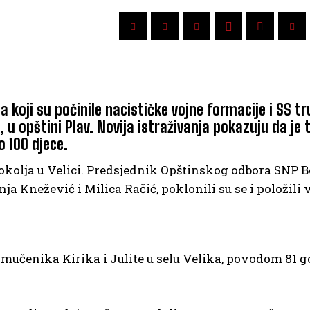
 koji su počinile nacističke vojne formacije i SS t
, u opštini Plav. Novija istraživanja pokazuju da je
o 100 djece.
pokolja u Velici. Predsjednik Opštinskog odbora SNP B
a Knežević i Milica Račić, poklonili su se i položili 
ih mučenika Kirika i Julite u selu Velika, povodom 81 