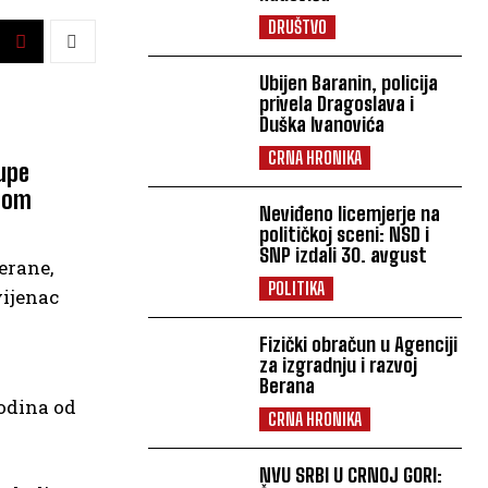
DRUŠTVO
Ubijen Baranin, policija
privela Dragoslava i
Duška Ivanovića
CRNA HRONIKA
rupe
 tom
Neviđeno licemjerje na
političkoj sceni: NSD i
SNP izdali 30. avgust
erane,
POLITIKA
vijenac
Fizički obračun u Agenciji
za izgradnju i razvoj
Berana
godina od
CRNA HRONIKA
NVU SRBI U CRNOJ GORI: