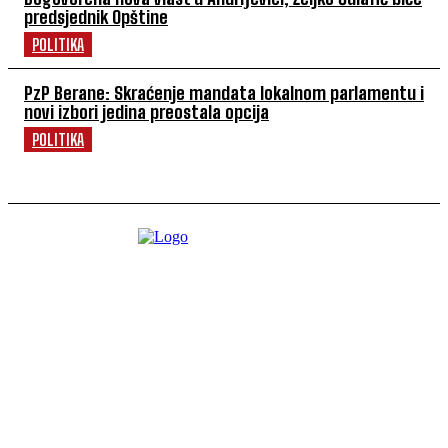
predsjednik Opštine
POLITIKA
PzP Berane: Skraćenje mandata lokalnom parlamentu i
novi izbori jedina preostala opcija
POLITIKA