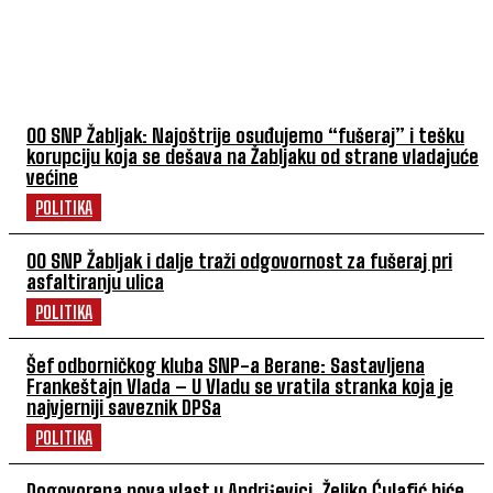
POVEZANI ČLANCI
OO SNP Žabljak: Najoštrije osuđujemo “fušeraj” i tešku
korupciju koja se dešava na Žabljaku od strane vladajuće
većine
POLITIKA
OO SNP Žabljak i dalje traži odgovornost za fušeraj pri
asfaltiranju ulica
POLITIKA
Šef odborničkog kluba SNP-a Berane: Sastavljena
Frankeštajn Vlada – U Vladu se vratila stranka koja je
najvjerniji saveznik DPSa
POLITIKA
Dogovorena nova vlast u Andriјevici, Željko Ćulafić biće