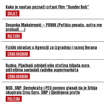
Kako je nastao poznati crtani flim “Sunđer Bob”
SVIJET
Desanka Maksimović – PRVAK (Petliću pevaču, sutra me
probudi. . .)
KULTURA
Fizički obračun u Agenciji za izgradnju i razvoj Berana
CRNA HRONIKA
Budva: Pljačkaši odnijeli više stotina hiljada eura,
pištoljima savladali radnike supermarketa
CRNA HRONIKA
NSD, SNP, Demokrate i PES ponovo glasali da je Srbija
okupirala Crnu Goru, DNP i Ujedinjena protiv
POLITIKA