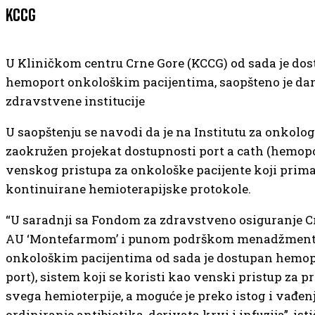
KCCG
U Kliničkom centru Crne Gore (KCCG) od sada je do
hemoport onkološkim pacijentima, saopšteno je dan
zdravstvene institucije
U saopštenju se navodi da je na Institutu za onkolo
zaokružen projekat dostupnosti port a cath (hemop
venskog pristupa za onkološke pacijente koji prima
kontinuirane hemioterapijske protokole.
“U saradnji sa Fondom za zdravstveno osiguranje Cr
AU ‘Montefarmom’ i punom podrškom menadžment
onkološkim pacijentima od sada je dostupan hemop
port), sistem koji se koristi kao venski pristup za pr
svega hemioterpije, a moguće je preko istog i vađenj
ordiniranje antibiotika, derivata krvi i infuzija”, isti