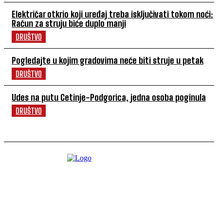
Električar otkrio koji uređaj treba isključivati tokom noći:
Račun za struju biće duplo manji
DRUŠTVO
Pogledajte u kojim gradovima neće biti struje u petak
DRUŠTVO
Udes na putu Cetinje-Podgorica, jedna osoba poginula
DRUŠTVO