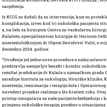
saopštenju.
Iz KCCG su dodali da su intervencije, koje su protekl
komplikacija, izveo kod tri onkološka pacijenta st
a, na čelu sa hirurgom Centra za vaskularnu hirurg
Kalačem, specijalizantom hirurgije dr Harisom Cet
anesteziološkinjom dr Olgom Davidović Vulić, u srije
decembra 2024. godine.
“Uvođenje još jedne nove procedure u našoj ustanovi
predstavlja nemjerljiv benefit i komfor onkološkim
rezultat je edukacije dr Kalača u njemačkom gradu 
saradnje Instituta za onkologiju, Hirurške klinike, K
anesteziju, reanimaciju i terapiju bola i Operacionog 
navedeni projekat realizuje u što kraćem roku. Ova
pristup omogućava za naše pacijente bezbjedniju i 
primjenu onkološke terapije, posebno u situacijama