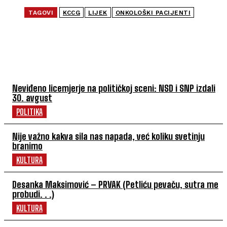
TAGOVI
KCCG
LIJEK
ONKOLOŠKI PACIJENTI
NAJČITANIJE
Neviđeno licemjerje na političkoj sceni: NSD i SNP izdali
30. avgust
POLITIKA
Nije važno kakva sila nas napada, već koliku svetinju
branimo
KULTURA
Desanka Maksimović – PRVAK (Petliću pevaču, sutra me
probudi. . .)
KULTURA