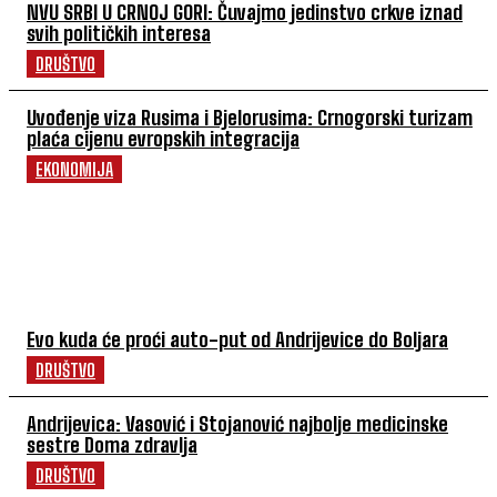
NVU SRBI U CRNOJ GORI: Čuvajmo jedinstvo crkve iznad
svih političkih interesa
DRUŠTVO
Uvođenje viza Rusima i Bjelorusima: Crnogorski turizam
plaća cijenu evropskih integracija
EKONOMIJA
POVEZANI ČLANCI
Evo kuda će proći auto-put od Andrijevice do Boljara
DRUŠTVO
Andrijevica: Vasović i Stojanović najbolje medicinske
sestre Doma zdravlja
DRUŠTVO