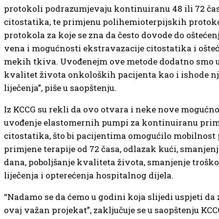
protokoli podrazumjevaju kontinuiranu 48 ili 72 č
citostatika, te primjenu polihemioterpijskih protoko
protokola za koje se zna da često dovode do oštećen
vena i mogućnosti ekstravazacije citostatika i ošte
mekih tkiva. Uvođenejm ove metode dodatno smo u
kvalitet života onkoloških pacijenta kao i ishode 
liječenja”, piše u saopštenju.
Iz KCCG su rekli da ovo otvara i neke nove mogućnos
uvođenje elastomernih pumpi za kontinuiranu pri
citostatika, što bi pacijentima omogućilo mobilnost
primjene terapije od 72 časa, odlazak kući, smanjen
dana, poboljšanje kvaliteta života, smanjenje trošk
liječenja i opterećenja hospitalnog dijela.
“Nadamo se da ćemo u godini koja slijedi uspjeti da
ovaj važan projekat”, zaključuje se u saopštenju KC