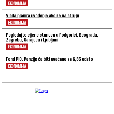
EKONOMIJA
Vlada planira uvođenje akcize na struјu
EKONOMIJA
Pogledajte cijene stanova u Podgorici, Beogradu,
Zagrebu, Sarajevu i Ljubljani
EKONOMIJA
Fond PIO: Penzije će biti uvećane za 6,85 odsto
EKONOMIJA