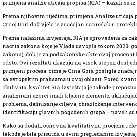
primjena analize uticaja propisa (RIA) – kazali su iz
Prema njihovim riječima, primjena Analize uticaja p
Crnoj Gori doživjela je značajan napredak u protek
Prema nalazima izvještaja, RIA je sprovedena za ča
nacrta zakona koje je Vlada usvojila tokom 2023. go
zakona), dok je za podzakonske akte ovaj procenat 
odsto. Ovi rezultati ukazuju na visok stepen dosljed
primjeni procesa, čime je Crna Gora postigla znača
sa evropskim praksama u ovoj oblasti. Pored kvant
obuhvata, kvalitet RIA izvještaja je takođe prepoznat,
analizirani uzorci imali ključne elemente, uključuju
problema, definisanje ciljeva, obrazloženje intervenc
identifikaciju glavnih pogođenih grupa – naveli su 
Kako su dodali, osnovna kvalitativna procjena rele
takođe je bila prisutna u svim pregledanim izvješta