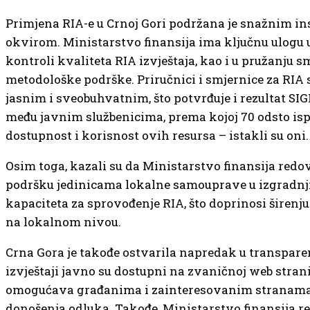
Primjena RIA-e u Crnoj Gori podržana je snažnim in
okvirom. Ministarstvo finansija ima ključnu ulogu 
kontroli kvaliteta RIA izvještaja, kao i u pružanju s
metodološke podrške. Priručnici i smjernice za RIA 
jasnim i sveobuhvatnim, što potvrđuje i rezultat S
među javnim službenicima, prema kojoj 70 odsto isp
dostupnost i korisnost ovih resursa – istakli su oni.
Osim toga, kazali su da Ministarstvo finansija red
podršku jedinicama lokalne samouprave u izgradnj
kapaciteta za sprovođenje RIA, što doprinosi širenj
na lokalnom nivou.
Crna Gora je takođe ostvarila napredak u transpare
izvještaji javno su dostupni na zvaničnoj web strani
omogućava građanima i zainteresovanim stranama 
donošenja odluka. Takođe, Ministarstvo finansija 