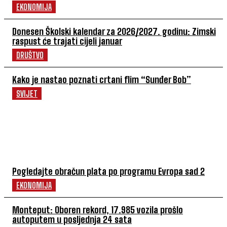
EKONOMIJA
Donesen Školski kalendar za 2026/2027. godinu: Zimski
raspust će trajati cijeli januar
DRUŠTVO
Kako je nastao poznati crtani flim “Sunđer Bob”
SVIJET
POVEZANI ČLANCI
Pogledajte obračun plata po programu Evropa sad 2
EKONOMIJA
Monteput: Oboren rekord, 17.985 vozila prošlo
autoputem u posljednja 24 sata