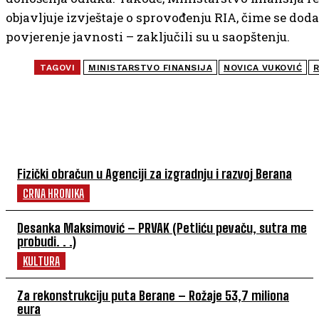
objavljuje izvještaje o sprovođenju RIA, čime se dod
povjerenje javnosti – zaključili su u saopštenju.
TAGOVI
MINISTARSTVO FINANSIJA
NOVICA VUKOVIĆ
NAJČITANIJE
Fizički obračun u Agenciji za izgradnju i razvoj Berana
CRNA HRONIKA
Desanka Maksimović – PRVAK (Petliću pevaču, sutra me
probudi. . .)
KULTURA
Za rekonstrukciju puta Berane – Rožaje 53,7 miliona
eura