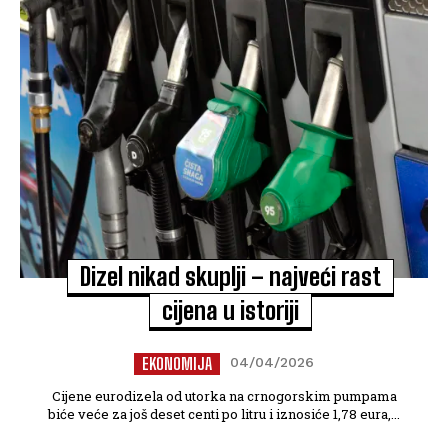
Dizel nikad skuplji – najveći rast
cijena u istoriji
EKONOMIJA
04/04/2026
Cijene eurodizela od utorka na crnogorskim pumpama
biće veće za još deset centi po litru i iznosiće 1,78 eura,...