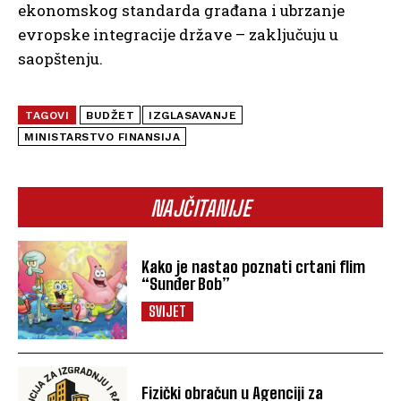
ekonomskog standarda građana i ubrzanje
evropske integracije države – zaključuju u
saopštenju.
TAGOVI
BUDŽET
IZGLASAVANJE
MINISTARSTVO FINANSIJA
NAJČITANIJE
Kako je nastao poznati crtani flim
“Sunđer Bob”
SVIJET
Fizički obračun u Agenciji za