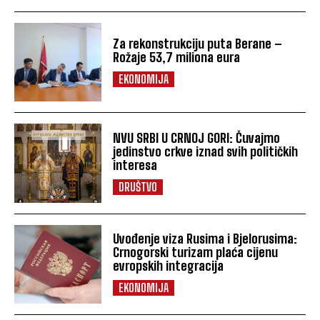
Za rekonstrukciju puta Berane –
Rožaje 53,7 miliona eura
EKONOMIJA
NVU SRBI U CRNOJ GORI: Čuvajmo
jedinstvo crkve iznad svih političkih
interesa
DRUŠTVO
Uvođenje viza Rusima i Bjelorusima:
Crnogorski turizam plaća cijenu
evropskih integracija
EKONOMIJA