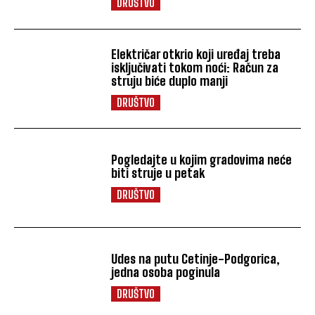
DRUŠTVO
Električar otkrio koji uređaj treba
isključivati tokom noći: Račun za
struju biće duplo manji
DRUŠTVO
Pogledajte u kojim gradovima neće
biti struje u petak
DRUŠTVO
Udes na putu Cetinje-Podgorica,
jedna osoba poginula
DRUŠTVO