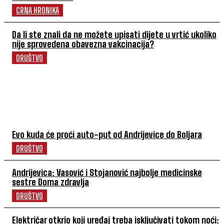
CRNA HRONIKA
Da li ste znali da ne možete upisati dijete u vrtić ukoliko
nije sprovedena obavezna vakcinacija?
DRUŠTVO
POVEZANI ČLANCI
Evo kuda će proći auto-put od Andrijevice do Boljara
DRUŠTVO
Andrijevica: Vasović i Stojanović najbolje medicinske
sestre Doma zdravlja
DRUŠTVO
Električar otkrio koji uređaj treba isključivati tokom noći: