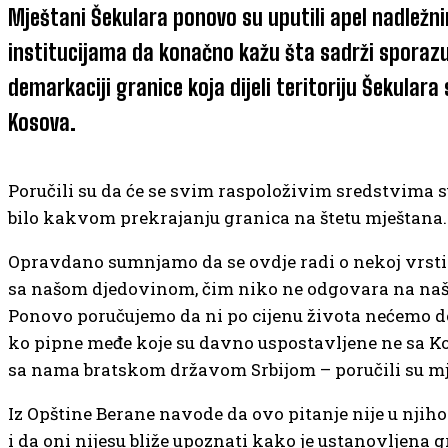
Mještani Šekulara ponovo su uputili apel nadležn
institucijama da konačno kažu šta sadrži sporaz
demarkaciji granice koja dijeli teritoriju Šekulara
Kosova.
Poručili su da će se svim raspoloživim sredstvima s
bilo kakvom prekrajanju granica na štetu mještana.
Opravdano sumnjamo da se ovdje radi o nekoj vrsti
sa našom djedovinom, čim niko ne odgovara na naš
Ponovo poručujemo da ni po cijenu života nećemo do
ko pipne međe koje su davno uspostavljene ne sa 
sa nama bratskom državom Srbijom – poručili su mj
Iz Opštine Berane navode da ovo pitanje nije u njih
i da oni nijesu bliže upoznati kako je ustanovljena 