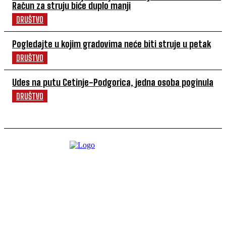
Račun za struju biće duplo manji
DRUŠTVO
Pogledajte u kojim gradovima neće biti struje u petak
DRUŠTVO
Udes na putu Cetinje-Podgorica, jedna osoba poginula
DRUŠTVO