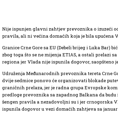
Nije ispunjen glavni zahtjev prevoznika o izuzeći 
pravila, ali ni većina domaćih koja je bila upućena V
Granice Crne Gore sa EU (Debeli brijeg i Luka Bar) bi
zbog toga što se ne mijenja ETIAS, a ostali prelazi s
regiona jer Vlada nije ispunila dogovor, saopšteno j
Udruženja Međunarodnih prevoznika tereta Crne G
dvije sedmice ponovo će organizovati blokade putev
graničnih prelaza, jer je radna grupa Evropske komi
predloge prevoznika sa zapadnog Balkana da budu i
šengen pravila a nezadovoljni su i jer crnogorska V
ispunila dogovor u vezi domaćih zahtjeva sa januar