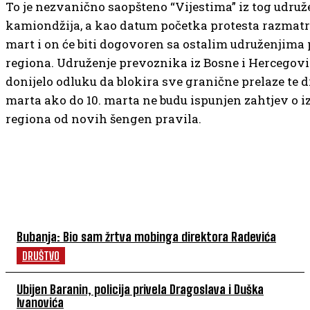
To je nezvanično saopšteno “Vijestima” iz tog udruž
kamiondžija, a kao datum početka protesta razmatra s
mart i on će biti dogovoren sa ostalim udruženjima
regiona. Udruženje prevoznika iz Bosne i Hercegovi
donijelo odluku da blokira sve granične prelaze te d
marta ako do 10. marta ne budu ispunjen zahtjev o 
regiona od novih šengen pravila.
NAJČITANIJE
Bubanja: Bio sam žrtva mobinga direktora Radevića
DRUŠTVO
Ubijen Baranin, policija privela Dragoslava i Duška
Ivanovića