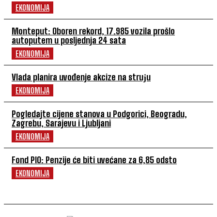
EKONOMIJA
Monteput: Oboren rekord, 17.985 vozila prošlo
autoputem u posljednja 24 sata
EKONOMIJA
Vlada planira uvođenje akcize na struјu
EKONOMIJA
Pogledajte cijene stanova u Podgorici, Beogradu,
Zagrebu, Sarajevu i Ljubljani
EKONOMIJA
Fond PIO: Penzije će biti uvećane za 6,85 odsto
EKONOMIJA