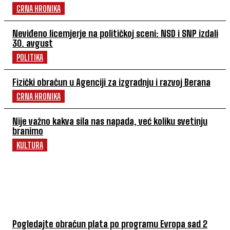
CRNA HRONIKA
Neviđeno licemjerje na političkoj sceni: NSD i SNP izdali
30. avgust
POLITIKA
Fizički obračun u Agenciji za izgradnju i razvoj Berana
CRNA HRONIKA
Nije važno kakva sila nas napada, već koliku svetinju
branimo
KULTURA
POVEZANI ČLANCI
Pogledajte obračun plata po programu Evropa sad 2