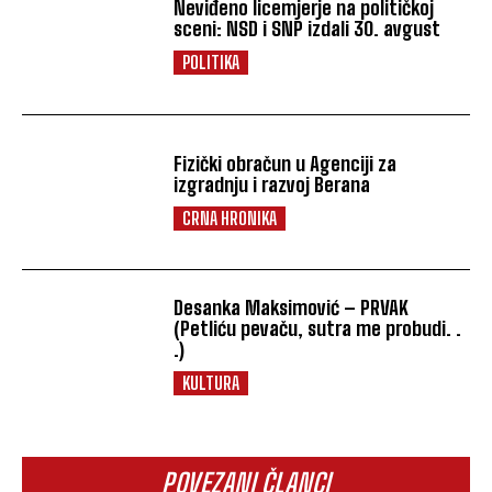
Neviđeno licemjerje na političkoj
sceni: NSD i SNP izdali 30. avgust
POLITIKA
Fizički obračun u Agenciji za
izgradnju i razvoj Berana
CRNA HRONIKA
Desanka Maksimović – PRVAK
(Petliću pevaču, sutra me probudi. .
.)
KULTURA
POVEZANI ČLANCI