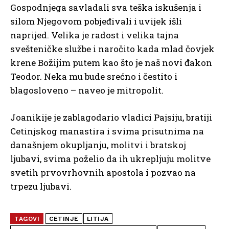
Gospodnjega savladali sva teška iskušenja i
silom Njegovom pobjeđivali i uvijek išli
naprijed. Velika je radost i velika tajna
svešteničke službe i naročito kada mlad čovjek
krene Božijim putem kao što je naš novi đakon
Teodor. Neka mu bude srećno i čestito i
blagosloveno – naveo je mitropolit.
Joanikije je zablagodario vladici Pajsiju, bratiji
Cetinjskog manastira i svima prisutnima na
današnjem okupljanju, molitvi i bratskoj
ljubavi, svima poželio da ih ukrepljuju molitve
svetih prvovrhovnih apostola i pozvao na
trpezu ljubavi.
TAGOVI
CETINJE
LITIJA