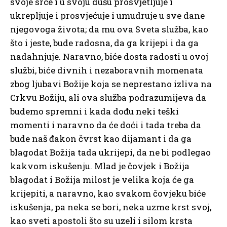
svoje srce i u svoju dušu prosvjetljuje i
ukrepljuje i prosvjećuje i umudruje u sve dane
njegovoga života; da mu ova Sveta služba, kao
što i jeste, bude radosna, da ga krijepi i da ga
nadahnjuje. Naravno, biće dosta radosti u ovoj
službi, biće divnih i nezaboravnih momenata
zbog ljubavi Božije koja se neprestano izliva na
Crkvu Božiju, ali ova služba podrazumijeva da
budemo spremni i kada dođu neki teški
momenti i naravno da će doći i tada treba da
bude naš đakon čvrst kao dijamant i da ga
blagodat Božija tada ukrijepi, da ne bi podlegao
kakvom iskušenju. Mlad je čovjek i Božija
blagodat i Božija milost je velika koja će ga
krijepiti, a naravno, kao svakom čovjeku biće
iskušenja, pa neka se bori, neka uzme krst svoj,
kao sveti apostoli što su uzeli i silom krsta