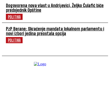
Dogovorena nova vlast u Andriјevici, Željko Ćulafić biće
predsjednik Opštine
POLITIKA
PzP Berane: Skraćenje mandata lokalnom parlamentu i
novi izbori jedina preostala opcija
POLITIKA