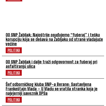
POVEZANI ČLANCI
OO SNP Žabljak: Najoštrije osuđujemo “fušeraj” i tešku
korupciju koja se dešava na Žabljaku od strane vladajuće
većine
POLITIKA
OO SNP Žabljak i dalje traži odgovornost za fušeraj pri
asfaltiranju ulica
POLITIKA
Šef odborničkog kluba SNP-a Berane: Sastavljena
Frankeštajn Vlada – U Vladu se vratila stranka koja je
najvjerniji saveznik DPSa
POLITIKA