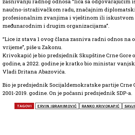
zasnivanju radnog odnosa “lica sa odgovarajućim 
naučno-istraživačkom radu, značajnim diplomatsk
profesionalnim zvanjima i vještinom ili iskustvom 
međunarodnim i drugim organizacijama”.
“Lice iz stava 1 ovog člana zasniva radni odnos na 
vrijeme”, piše u Zakonu.
Krivokapić je bio predsjednik Skupštine Crne Gore o
godine, a 2022. godine je kratko bio ministar vanjs
Vladi Dritana Abazovića.
Bio je predsjednik Socijaldemokratske partije Crne 
2001-2019. godine. On je počasni predsjednik SDP-a.
TAGOVI
ERVIN IBRAHIMOVIĆ
RANKO KRIVOKAPIĆ
SAVJ
NAJČITANIJE