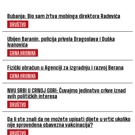
Bubanja: Bio sam žrtva mobinga direktora Radevića
DRUŠTVO
Ubijen Baranin, policija privela Dragoslava i Duška
Ivanovića
CRNA HRONIKA
Fizički obračun u Agenciji za izgradnju i razvoj Berana
CRNA HRONIKA
NVU SRBI U CRNOJ GORI: Čuvajmo jedinstvo crkve iznad
svih političkih interesa
DRUŠTVO
Da li ste znali da ne možete upisati dijete u vrtić ukoliko
nije sprovedena obavezna vakcinacija?
DRUŠTVO