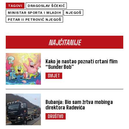
TAGOVI
DRAGOSLAV ŠĆEKIĆ
MINISTAR SPORTA I MLADIH
NJEGOŠ
PETAR II PETROVIĆ NJEGOŠ
NAJČITANIJE
Kako je nastao poznati crtani flim
“Sunđer Bob”
SVIJET
Bubanja: Bio sam žrtva mobinga
direktora Radevića
DRUŠTVO