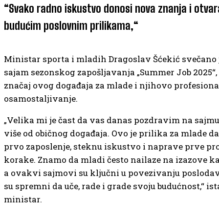
“Svako radno iskustvo donosi nova znanja i otvar
budućim poslovnim prilikama,“
Ministar sporta i mladih Dragoslav Šćekić svečano j
sajam sezonskog zapošljavanja „Summer Job 2025“, 
značaj ovog događaja za mlade i njihovo profesion
osamostaljivanje.
„Velika mi je čast da vas danas pozdravim na sajmu
više od običnog događaja. Ovo je prilika za mlade d
prvo zaposlenje, steknu iskustvo i naprave prve pr
korake. Znamo da mladi često nailaze na izazove ka
a ovakvi sajmovi su ključni u povezivanju poslodav
su spremni da uče, rade i grade svoju budućnost,“ ist
ministar.