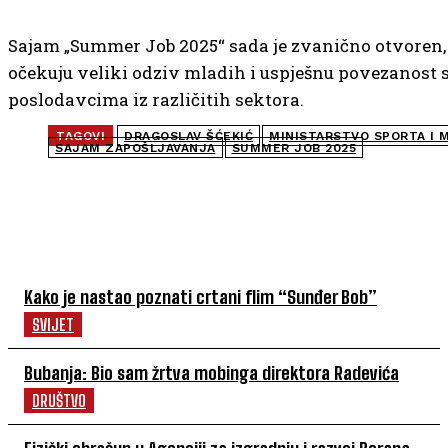
Sajam „Summer Job 2025“ sada je zvanično otvoren, 
očekuju veliki odziv mladih i uspješnu povezanost 
poslodavcima iz različitih sektora.
TAGOVI
DRAGOSLAV ŠĆEKIĆ
MINISTARSTVO SPORTA I 
SAJAM ZAPOŠLJAVANJA
SUMMER JOB 2025
NAJČITANIJE
Kako je nastao poznati crtani flim “Sunđer Bob”
SVIJET
Bubanja: Bio sam žrtva mobinga direktora Radevića
DRUŠTVO