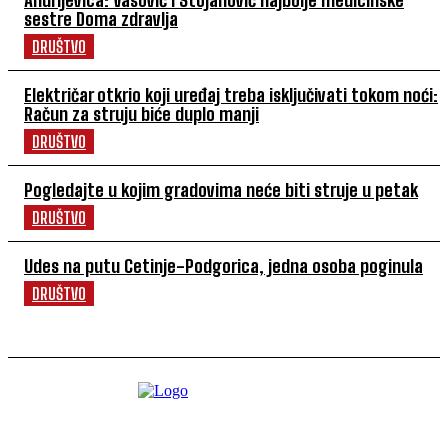
sestre Doma zdravlja
DRUŠTVO
Električar otkrio koji uređaj treba isključivati tokom noći:
Račun za struju biće duplo manji
DRUŠTVO
Pogledajte u kojim gradovima neće biti struje u petak
DRUŠTVO
Udes na putu Cetinje-Podgorica, jedna osoba poginula
DRUŠTVO