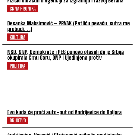
Fizički obračun u Agenciji za izgradnju i razvoj Berana
CRNA HRONIKA
Desanka Maksimović – PRVAK (Petliću pevaču, sutra me
probudi. . .)
KULTURA
NSD, SNP, Demokrate i PES ponovo glasali da je Srbija
okupirala Crnu Goru, DNP i Ujedinjena protiv
POLITIKA
POVEZANI ČLANCI
Evo kuda će proći auto-put od Andrijevice do Boljara
DRUŠTVO
Andrijevica: Vasović i Stojanović najbolje medicinske