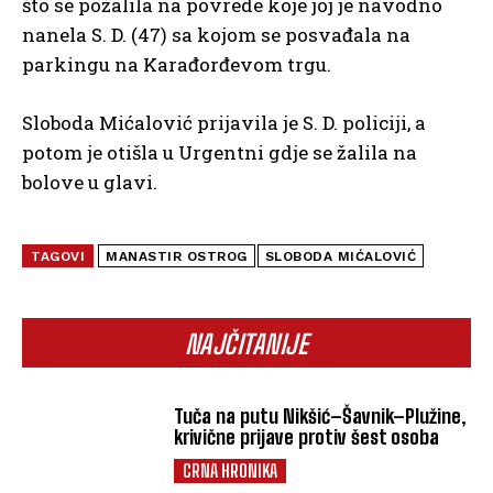
što se požalila na povrede koje joj je navodno
nanela S. D. (47) sa kojom se posvađala na
parkingu na Karađorđevom trgu.
Sloboda Mićalović prijavila je S. D. policiji, a
potom je otišla u Urgentni gdje se žalila na
bolove u glavi.
TAGOVI
MANASTIR OSTROG
SLOBODA MIĆALOVIĆ
NAJČITANIJE
Tuča na putu Nikšić–Šavnik–Plužine,
krivične prijave protiv šest osoba
CRNA HRONIKA