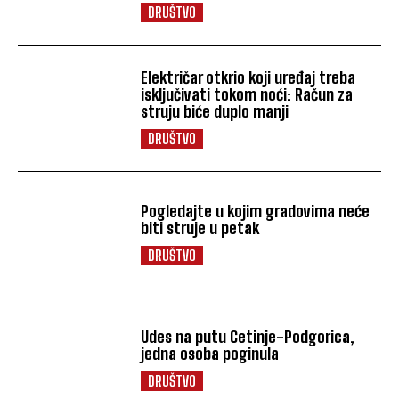
DRUŠTVO
Električar otkrio koji uređaj treba
isključivati tokom noći: Račun za
struju biće duplo manji
DRUŠTVO
Pogledajte u kojim gradovima neće
biti struje u petak
DRUŠTVO
Udes na putu Cetinje-Podgorica,
jedna osoba poginula
DRUŠTVO