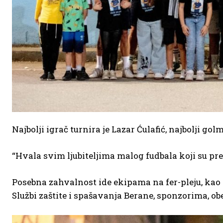
Najbolji igrač turnira je Lazar Ćulafić, najbolji gol
“Hvala svim ljubiteljima malog fudbala koji su p
Posebna zahvalnost ide ekipama na fer-pleju, kao 
Službi zaštite i spašavanja Berane, sponzorima, o