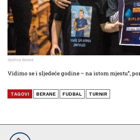
Opština Berane
Vidimo se i sljedeće godine – na istom mjestu”, po
TAGOVI
BERANE
FUDBAL
TURNIR