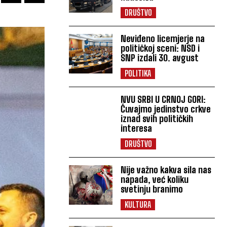
DRUŠTVO
Neviđeno licemjerje na
političkoj sceni: NSD i
SNP izdali 30. avgust
POLITIKA
NVU SRBI U CRNOJ GORI:
Čuvajmo jedinstvo crkve
iznad svih političkih
interesa
DRUŠTVO
Nije važno kakva sila nas
napada, već koliku
svetinju branimo
KULTURA