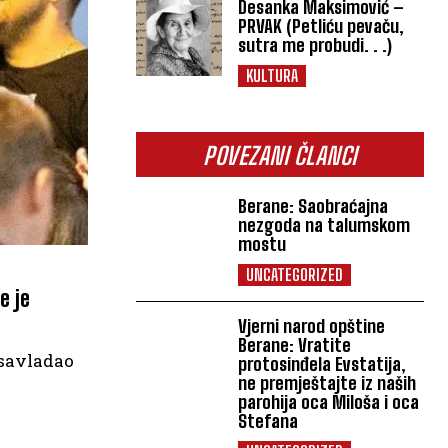
Desanka Maksimović –
PRVAK (Petliću pevaču,
sutra me probudi. . .)
KULTURA
POVEZANI ČLANCI
Berane: Saobraćajna
nezgoda na talumskom
mostu
UNCATEGORIZED
e je
Vjerni narod opštine
Berane: Vratite
u savladao
protosinđela Evstatija,
ne premještajte iz naših
parohija oca Miloša i oca
Stefana