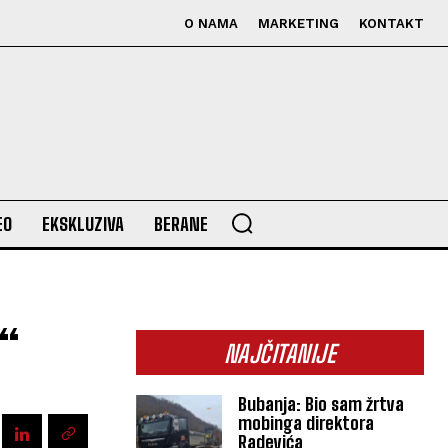
O NAMA
MARKETING
KONTAKT
EO
EKSKLUZIVA
BERANE
5“
NAJČITANIJE
Bubanja: Bio sam žrtva
mobinga direktora
Radevića