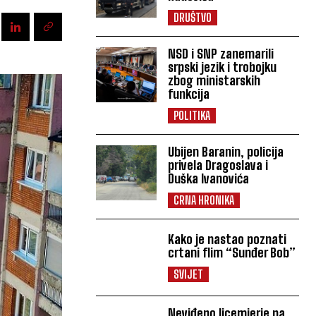
DRUŠTVO
NSD i SNP zanemarili
srpski jezik i trobojku
zbog ministarskih
funkcija
POLITIKA
Ubijen Baranin, policija
privela Dragoslava i
Duška Ivanovića
CRNA HRONIKA
Kako je nastao poznati
crtani flim “Sunđer Bob”
SVIJET
Neviđeno licemjerje na