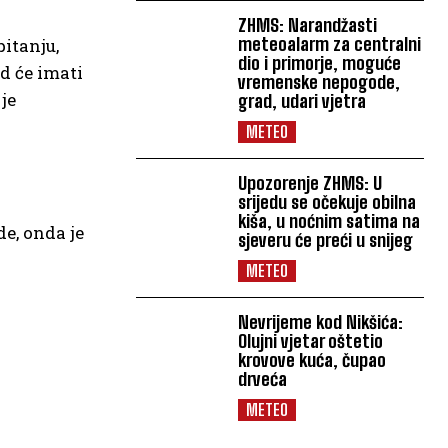
ZHMS: Narandžasti
meteoalarm za centralni
itanju,
dio i primorje, moguće
d će imati
vremenske nepogode,
je
grad, udari vjetra
METEO
Upozorenje ZHMS: U
srijedu se očekuje obilna
kiša, u noćnim satima na
e, onda je
sjeveru će preći u snijeg
METEO
Nevrijeme kod Nikšića:
Olujni vjetar oštetio
krovove kuća, čupao
drveća
METEO