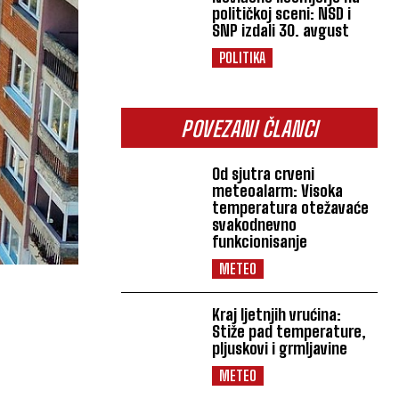
političkoj sceni: NSD i
SNP izdali 30. avgust
POLITIKA
POVEZANI ČLANCI
Od sjutra crveni
meteoalarm: Visoka
temperatura otežavaće
svakodnevno
funkcionisanje
METEO
Kraj ljetnjih vrućina:
Stiže pad temperature,
pljuskovi i grmljavine
METEO