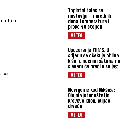
Toplotni talas se
nastavlja – narednih
i udari
dana temperature i
preko 40 stepeni
METEO
Upozorenje ZHMS: U
srijedu se očekuje obilna
kiša, u noćnim satima na
sjeveru će preći u snijeg
e se
METEO
Nevrijeme kod Nikšića:
Olujni vjetar oštetio
krovove kuća, čupao
drveća
METEO