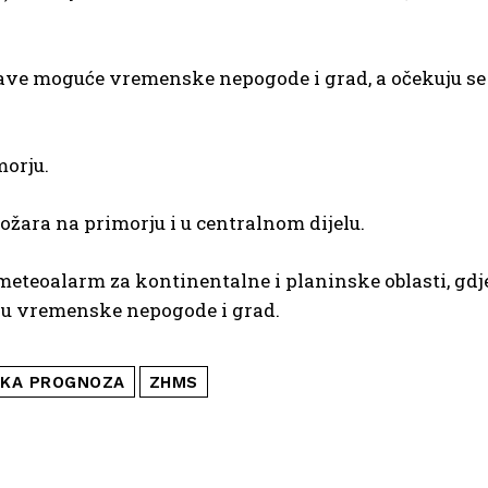
žave moguće vremenske nepogode i grad, a očekuju se 
morju.
ožara na primorju i u centralnom dijelu.
 meteoalarm za kontinentalne i planinske oblasti, gdj
 su vremenske nepogode i grad.
KA PROGNOZA
ZHMS