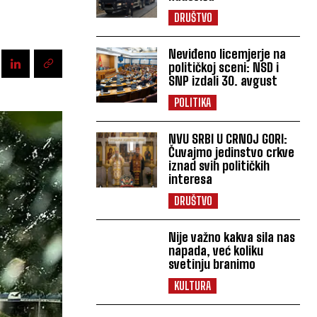
DRUŠTVO
Neviđeno licemjerje na
političkoj sceni: NSD i
SNP izdali 30. avgust
POLITIKA
NVU SRBI U CRNOJ GORI:
Čuvajmo jedinstvo crkve
iznad svih političkih
interesa
DRUŠTVO
Nije važno kakva sila nas
napada, već koliku
svetinju branimo
KULTURA