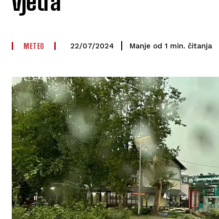
vjetra
METEO
čitanja
Manje od 1
min.
22/07/2024