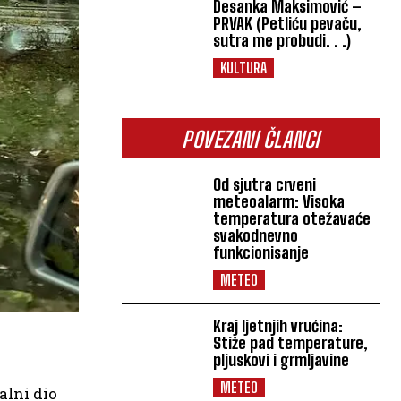
Desanka Maksimović –
PRVAK (Petliću pevaču,
sutra me probudi. . .)
KULTURA
POVEZANI ČLANCI
Od sjutra crveni
meteoalarm: Visoka
temperatura otežavaće
svakodnevno
funkcionisanje
METEO
Kraj ljetnjih vrućina:
Stiže pad temperature,
pljuskovi i grmljavine
METEO
alni dio