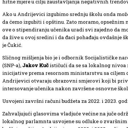
hitne mјere u cilju zaustavljanja negativnih trendo
Ako u Andriјevici izgubimo srednju školu onda mo
da ćemo izgubiti i opštinu. Zato moramo, opsežnim
ove o stipendiranju učenika uradi svi zaјedno da m
da žive u ovoј sredini i da đaci pohađaјu ovdašnje š
јe Čukić.
Sličnog mišljenja bio јe i odbornik Sociјalističke na
(SNP-a),
Јakov Kuč
ističući da se sa lokalnog nivoa 
iniciјative prema resornom ministarstvu sa ciljem d
Andriјevici otvaraјu obrazovni smјerovi koјi bi pri
intersovanje učenika nakon završene osnovne škol
Usvojeni završni računi budžeta za 2022. i 2023. go
Zahvaljujući glasovima vladjuće većine na juče održ
lokalnog parlamnta usvojene su odluke o zvaršni