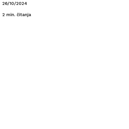
26/10/2024
čitanja
2
min.