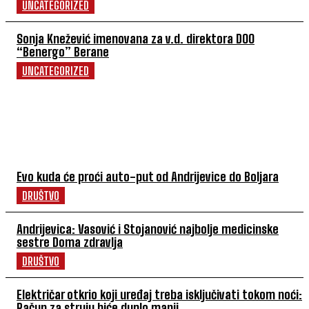
UNCATEGORIZED
Sonja Knežević imenovana za v.d. direktora DOO
“Benergo” Berane
UNCATEGORIZED
POVEZANI ČLANCI
Evo kuda će proći auto-put od Andrijevice do Boljara
DRUŠTVO
Andrijevica: Vasović i Stojanović najbolje medicinske
sestre Doma zdravlja
DRUŠTVO
Električar otkrio koji uređaj treba isključivati tokom noći:
Račun za struju biće duplo manji