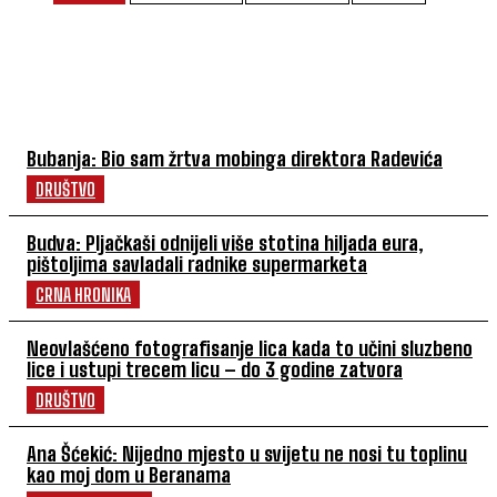
NAJČITANIJE
Bubanja: Bio sam žrtva mobinga direktora Radevića
DRUŠTVO
Budva: Pljačkaši odnijeli više stotina hiljada eura,
pištoljima savladali radnike supermarketa
CRNA HRONIKA
Neovlašćeno fotografisanje lica kada to učini sluzbeno
lice i ustupi trecem licu – do 3 godine zatvora
DRUŠTVO
Ana Šćekić: Nijedno mjesto u svijetu ne nosi tu toplinu
kao moj dom u Beranama