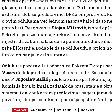
budžeta opštine Andrijevica za 2022. i 2023 godinu.
glasanja odbornici građanske liste “Za budiućnist naš
uzdržani, dok su predstavnici DPS.a bili protiv, uz k
o ovim odlukama već jednom raspravljalo i da to ne
ponivljati. Reagovao je
Stojan Mitrović
, ispred opš
Sekretarijata za finansije, rekavši da takva konstaci
mjesti i da zakon nalaže da se pomenute odluke mor
prije ili kasnije. Dodao je da te odlike udu u prilog
funkcionisanju lokalne uprave.
Odluku јe pozdravila i odbornica Pokreta Evropa sa
Vučević
, dok јe odbornik građanske liste “Za buduć
dјece”
Јugoslav Račić
predložio da se pri lokalnoј u
komisiјa koјa bi imala zadatak da prati stanje u o
sistemu i da konkernim predlozima i sugestiјama d
povećanju broјa učenika na područјu opštine Andriј
TAGOVI
ANDRIJEVICA
STIPENDIJE
UČENICI