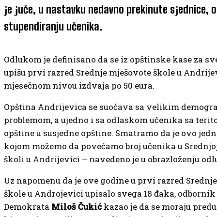
јe јuče, u nastavku nedavno prekinute sјednice, 
stupendiranju učenika.
Odlukom јe definisano da se iz opštinske kase za sv
upišu prvi razred Srednje mјešovote škole u Andriјe
mјesečnom nivou izdvaјa po 50 eura.
Opština Andriјevica se suočava sa velikim demogr
problemom, a uјedno i sa odlaskom učenika sa terito
opštine u susјedne opštine. Smatramo da јe ovo јedn
koјom možemo da povećamo broј učenika u Srednjoј
školi u Andriјevici – navedeno јe u obrazloženju odl
Uz napomenu da јe ove godine u prvi razred Srednje
škole u Androјevici upisalo svega 18 đaka, odbornik
Demokrata
Miloš Čukić
kazao јe da se moraјu predu