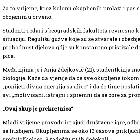
Za to vrijeme, kroz kolonu okupljenih prolazi i pas
obojenim u crveno.
Studenti-redari s beogradskih fakulteta revnosno k
situaciju. Regulišu gužve koje su se stvarale i obezbj
prohodnost djelova gdje su konstantno pristizale d
pića.
Među njima je i Anja Zdejković (21), studentkinja m
biologije. Kaže da vjeruje da će sve okupljene toko
„ponijeti divna energija sa ulice“ i da će time poslat
svi „motivisani, istrajni i spremni da se bore za pro
„Ovaj skup je prekretnica“
Mladi vrijeme provode igrajući društvene igre, odbo
se frizbijem. Okupljenima se oko 13 časova priključi
srednjoškolaca. S radošću su ih dočekali.