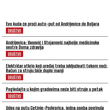
POVEZANI ČLANCI
Evo kuda će proći auto-put od Andrijevice do Boljara
DRUŠTVO
Andrijevica: Vasović i Stojanović najbolje medicinske
sestre Doma zdravlja
DRUŠTVO
Električar otkrio koji uređaj treba isključivati tokom noći:
Račun za struju biće duplo manji
DRUŠTVO
Pogledajte u kojim gradovima neće biti struje u petak
DRUŠTVO
Udes na putu Cetinje-Podgorica, jedna osoba poginula