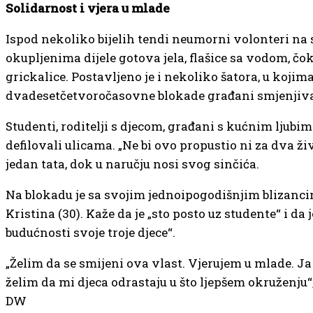
Solidarnost i vjera u mlade
Ispod nekoliko bijelih tendi neumorni volonteri na
okupljenima dijele gotova jela, flašice sa vodom, čok
grickalice. Postavljeno je i nekoliko šatora, u kojim
dvadesetčetvoročasovne blokade građani smjenjiva
Studenti, roditelji s djecom, građani s kućnim ljubi
defilovali ulicama. „Ne bi ovo propustio ni za dva ži
jedan tata, dok u naručju nosi svog sinčića.
Na blokadu je sa svojim jednoipogodišnjim blizanci
Kristina (30). Kaže da je „sto posto uz studente“ i da j
budućnosti svoje troje djece“.
„Želim da se smijeni ova vlast. Vjerujem u mlade. J
želim da mi djeca odrastaju u što ljepšem okruženju“
DW