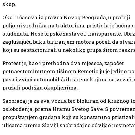
skup.
Oko 11 časova iz pravca Novog Beograda, u pratnji
poljoprivrednika na traktorima, pristigla je bučna 
studenata. Nose srpske zastave i transparente. Ubrz
zaglušujuću buku turiranjem motora počeli da stvaraj
koji su se stacionirali u nekoliko grupa širom raskr
Protest je, kao i prethodna dva mjeseca, započet
petnaestominutnom tišinom Remetio ju je jedino p
pasa i zvuci automobilskih sirena kojima su vozači 
pružali podršku okupljenima.
Saobraćaj je za sva vozila bio blokiran od kružnog 
oslobođenja, prema Hramu Svetog Save. S povreme
propuštanjem građana koji su konstantno pristizal
ulicama prema Slaviji saobraćaj se odvijao nesmeta