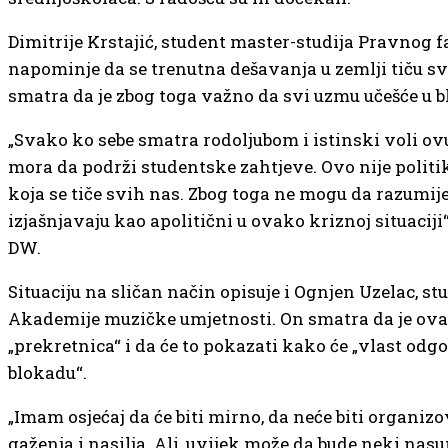
Dimitrije Krstajić, student master-studija Pravnog f
napominje da se trenutna dešavanja u zemlji tiču sv
smatra da je zbog toga važno da svi uzmu učešće u 
„Svako ko sebe smatra rodoljubom i istinski voli ovu
mora da podrži studentske zahtjeve. Ovo nije politi
koja se tiče svih nas. Zbog toga ne mogu da razumije
izjašnjavaju kao apolitični u ovako kriznoj situaciji“
DW.
Situaciju na sličan način opisuje i Ognjen Uzelac, st
Akademije muzičke umjetnosti. On smatra da je ova
„prekretnica“ i da će to pokazati kako će „vlast odg
blokadu“.
„Imam osjećaj da će biti mirno, da neće biti organiz
gaženja i nasilja. Ali, uvijek može da bude neki nas