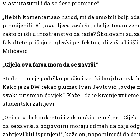
vlast urazumi i da se dese promjene“.
„Ne bih komentarisao narod, mi da smo bili bolji o
promijenili. Ali, ova djeca zaslužuju bolje. Imam zeml
zašto bi išli u inostranstvo da rade? Školovani su, za
fakultete, pričaju engleski perfektno, ali zašto bi išl
Milićević.
„Cijela ova farsa mora da se završi“
Studentima je podršku pružio i veliki broj dramski
Kako je za DW rekao glumac Ivan Jevtović, „ovdje 
svaki pristojan čovjek“. Kaže i da je krajnje vrijeme
studentski zahtjevi.
„Oni su vrlo konkretni i zakonski utemeljeni. Cijel
da se završi, a odgovorni moraju odmah da daju od
zahtjevi biti ispunjeni“, kaže on, napominjući da će