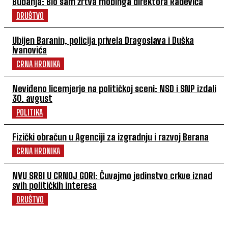
Bubanja: Bio sam žrtva mobinga direktora Radevića
DRUŠTVO
Ubijen Baranin, policija privela Dragoslava i Duška
Ivanovića
CRNA HRONIKA
Neviđeno licemjerje na političkoj sceni: NSD i SNP izdali
30. avgust
POLITIKA
Fizički obračun u Agenciji za izgradnju i razvoj Berana
CRNA HRONIKA
NVU SRBI U CRNOJ GORI: Čuvajmo jedinstvo crkve iznad
svih političkih interesa
DRUŠTVO