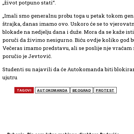
„život potpuno stati“.
„Imali smo generalnu probu toga u petak tokom ge
štrajka, danas imamo ovo. Uskoro će se to vjerovatn
blokade na nedjelju dana i duže. Mora da se kaže isti
poruči da živimo nesigurno. Biću ovdje koliko god
Večeras imamo predstavu, ali se poslije nje vraćam 
poručio je Jevtović.
Studenti su najavili da će Autokomanda biti blokira
ujutru
TAGOVI
AUTOKOMANDA
BEOGRAD
PROTEST
NAJČITANIJE