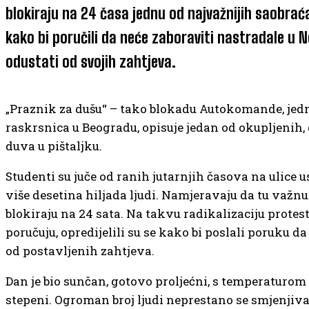
blokiraju na 24 časa jednu od najvažnijih saobraća
kako bi poručili da neće zaboraviti nastradale u 
odustati od svojih zahtjeva.
„Praznik za dušu“ – tako blokadu Autokomande, jed
raskrsnica u Beogradu, opisuje jedan od okupljenih,
duva u pištaljku.
Studenti su juče od ranih jutarnjih časova na ulice u
više desetina hiljada ljudi. Namjeravaju da tu važn
blokiraju na 24 sata. Na takvu radikalizaciju protes
poručuju, opredijelili su se kako bi poslali poruku da
od postavljenih zahtjeva.
Dan je bio sunčan, gotovo proljećni, s temperaturom
stepeni. Ogroman broj ljudi neprestano se smjenjiv