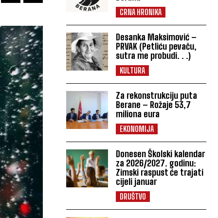
CRNA HRONIKA
Desanka Maksimović –
PRVAK (Petliću pevaču,
sutra me probudi. . .)
KULTURA
Za rekonstrukciju puta
Berane – Rožaje 53,7
miliona eura
EKONOMIJA
Donesen Školski kalendar
za 2026/2027. godinu:
Zimski raspust će trajati
cijeli januar
DRUŠTVO