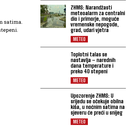
ZHMS: Narandžasti
meteoalarm za centralni
dio i primorje, moguće
m satima.
vremenske nepogode,
stepeni.
grad, udari vjetra
METEO
Toplotni talas se
nastavlja – narednih
dana temperature i
preko 40 stepeni
METEO
Upozorenje ZHMS: U
srijedu se očekuje obilna
kiša, u noćnim satima na
sjeveru će preći u snijeg
METEO