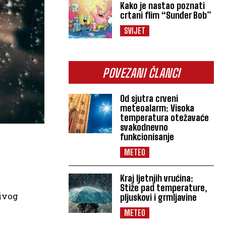
Kako je nastao poznati
crtani flim “Sunđer Bob”
SVIJET
POVEZANI ČLANCI
Od sjutra crveni
meteoalarm: Visoka
temperatura otežavaće
svakodnevno
funkcionisanje
METEO
Kraj ljetnjih vrućina:
Stiže pad temperature,
jivog
pljuskovi i grmljavine
METEO