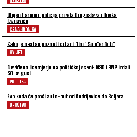
DRUŠTVO
Ubijen Baranin, policija privela Dragoslava i Duška
Ivanovića
CRNA HRONIKA
Kako je nastao poznati crtani flim “Sunđer Bob”
SVIJET
Neviđeno licemjerje na političkoj sceni: NSD i SNP izdali
30. avgust
POLITIKA
Evo kuda će proći auto-put od Andrijevice do Boljara
DRUŠTVO
POVEZANI ČLANCI