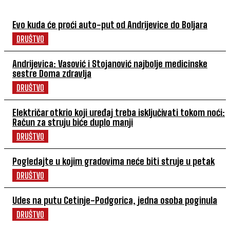
Evo kuda će proći auto-put od Andrijevice do Boljara
DRUŠTVO
Andrijevica: Vasović i Stojanović najbolje medicinske
sestre Doma zdravlja
DRUŠTVO
Električar otkrio koji uređaj treba isključivati tokom noći:
Račun za struju biće duplo manji
DRUŠTVO
Pogledajte u kojim gradovima neće biti struje u petak
DRUŠTVO
Udes na putu Cetinje-Podgorica, jedna osoba poginula
DRUŠTVO