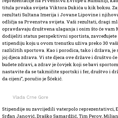
reprezentacije na Prvenstvu Evrope u Rumuniji, kao
titula prvaka svijeta Viktora Dukića u kik boksu. Za
rezultati Sultana Imerija i Jovane Lipovine i njiho
odličja sa Prvenstva svijeta. Vaši rezultati, dragi mla
opravdavaju društvena ulaganja i osim što će vam 
dodijeliti status perspektivni sportista, zavređujete
stipendiju koju u ovom trenutku uživa preko 30 vaš
različitih sportova. Kao i porodica, tako i država, je
joj djeca zdrava. Vi ste djeca ove države i društvo će
budete zdravi, a zdrav je čovjek koji se bavi sportom
nastavite da se takmičite sportski i fer, društvo i dr
da cijeni”, poručio je Šćekić.
Vlada Crne Gore
Stipendije su zavrijedili vaterpolo reprezentativci, 
Srđan Janović, Draško Samardžić, Tim Perov, Miljan