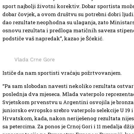
sport najbolji životni korektiv. Dobar sportista mož
dobar čovjek, a ovom društvu su potrebni dobri ljudi.
dao rezultate neophodna su ulaganja, zato Ministar
osnovu rezultata i predloga matičnih saveza stipe
podstiče vaš napredak”, kazao je Šćekić.
Vlada Crne Gore
Ističe da nam sportisti vraćaju požrtvovanjem.
“Pa sam slobodan navesti nekoliko rezultata ostvar
poslednja dva mjeseca. Mlada vaterpolo reprezenta
Svjetskom prvenstvu u Argentini osvojila je bronza
juniorsko evropsko srebro vaterpolo selekcije U 19 i 
Hrvatskom, kada, nakon neriješenog rezultata nije
sa petercima. Za ponos je Crnoj Gori i 11 medalja džij