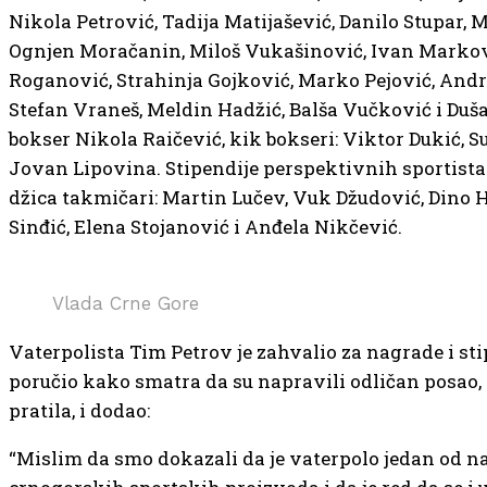
Nikola Petrović, Tadija Matijašević, Danilo Stupar, M
Ognjen Moračanin, Miloš Vukašinović, Ivan Markov
Roganović, Strahinja Gojković, Marko Pejović, Andrij
Stefan Vraneš, Meldin Hadžić, Balša Vučković i Duš
bokser Nikola Raičević, kik bokseri: Viktor Dukić, Su
Jovan Lipovina. Stipendije perspektivnih sportista d
džica takmičari: Martin Lučev, Vuk Džudović, Dino 
Sinđić, Elena Stojanović i Anđela Nikčević.
Vlada Crne Gore
Vaterpolista Tim Petrov je zahvalio za nagrade i sti
poručio kako smatra da su napravili odličan posao, 
pratila, i dodao:
“Mislim da smo dokazali da je vaterpolo jedan od na