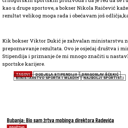
crnogorskih sportskih proizvoda i da je red da se i 
kao u druge sportove, a bokser Nikola Raičević kaže
rezultat velikog moga rada i obećavam još odličja,ka
Kik bokser Viktor Dukić je zahvalan ministarstvu z
prepoznavanje rezultata. Ovo je osjećaj društva i mi
Stipendija i priznanje će mi mnogo značiti u nasta
sportske karijere.
TAGOVI
DODJELA STIPENDIJA
DRAGOSLAV ŠĆEKIĆ
MINISTARSTVO SPORTA I MLADIH
NAJBOLJI SPORTISTI
NAJČITANIJE
Bubanja: Bio sam žrtva mobinga direktora Radevića