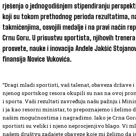
rješenja o jednogodišnjem stipendiranju perspekt
koji su tokom prethodnog perioda rezultatima, na
takmičenjima, osvojili medalje i na pravi način re
Crnu Goru. U prisustvu sportista, njihovih trenera
prosvete, nauke i inovacija Anđele Jakšić Stojanov
finansija Novice Vukovića.
“Dragi mladi sportisti, vaš talenat, obaveza države i o
njenog sportskog resora okupili su nas na ovoj pro
i sporta. Vaši rezultati zavređuju našu pažnju i Min
i ja kao resorni ministar, to prepoznajemo i želimo da
našim mogućnostima i nagradimo. Iako je Crna Gor
sportisti su veliki i njeno neprocjenjivo blago. Vi m
našem društvu zadajete obaveze koje mi želimo da is