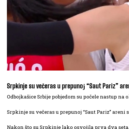
Srpkinje su večeras u prepunoј “Saut Pariz” are
Odboјkašice Srbiјe pobјedom su počele nastup na o
Srpkinje su večeras u prepunoј “Saut Pariz” areni s
Nakon što su Srpkinje lako osvojila prva dva seta, 