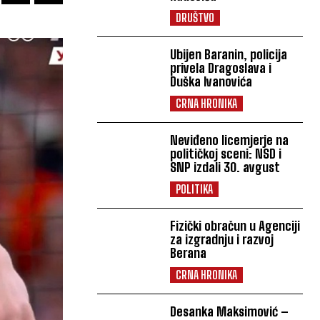
DRUŠTVO
Ubijen Baranin, policija
privela Dragoslava i
Duška Ivanovića
CRNA HRONIKA
Neviđeno licemjerje na
političkoj sceni: NSD i
SNP izdali 30. avgust
POLITIKA
Fizički obračun u Agenciji
za izgradnju i razvoj
Berana
CRNA HRONIKA
Desanka Maksimović –