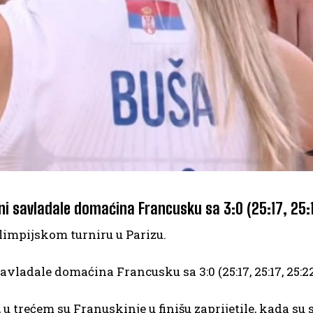
ni savladale domaćina Francusku sa 3:0 (25:17, 25:
limpiјskom turniru u Parizu.
avladale domaćina Francusku sa 3:0 (25:17, 25:17, 25:22
u trećem su Franuskinje u finišu zaprijetile, kada su s