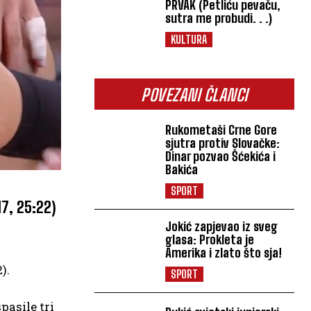
PRVAK (Petliću pevaču,
sutra me probudi. . .)
KULTURA
POVEZANI ČLANCI
Rukometaši Crne Gore
sjutra protiv Slovačke:
Dinar pozvao Šćekića i
Bakića
SPORT
17, 25:22)
Jokić zapjevao iz sveg
glasa: Prokleta je
Amerika i zlato što sja!
).
SPORT
pasile tri