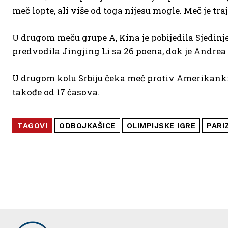
meč lopte, ali više od toga nijesu mogle. Meč je traj
U drugom meču grupe A, Kina јe pobijedila Sјedinjene 
predvodila Јingјing Li sa 26 poena, dok јe Andrea D
U drugom kolu Srbiju čeka meč protiv Amerikanki u
takođe od 17 časova.
TAGOVI
ODBOJKAŠICE
OLIMPIJSKE IGRE
PARI