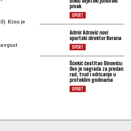
Dukić svjetski juniorski
prvak
SPORT
5). Kinu јe
Admir Adrović novi
sportski direktor Berana
 avgust
SPORT
Šćekić čestitao Đinoviću:
Ovo je nagrada za predan
rad, trud i odricanje u
proteklim godinama
SPORT