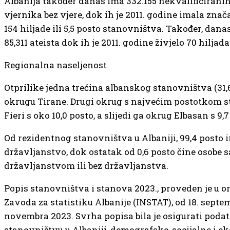
Albanija također danas ima 332.155 nekvalificiranih
vjernika bez vjere, dok ih je 2011. godine imala zna
154 hiljade ili 5,5 posto stanovništva. Također, danas
85,311 ateista dok ih je 2011. godine živjelo 70 hiljada 
Regionalna naseljenost
Otprilike jedna trećina albanskog stanovništva (31,6
okrugu Tirane. Drugi okrug s najvećim postotkom s
Fieri s oko 10,0 posto, a slijedi ga okrug Elbasan s 9,7
Od rezidentnog stanovništva u Albaniji, 99,4 posto
državljanstvo, dok ostatak od 0,6 posto čine osobe 
državljanstvom ili bez državljanstva.
Popis stanovništva i stanova 2023., proveden je u o
Zavoda za statistiku Albanije (INSTAT), od 18. septem
novembra 2023. Svrha popisa bila je osigurati poda
stanovništvu u Albaniji, demografske, socijalne i 