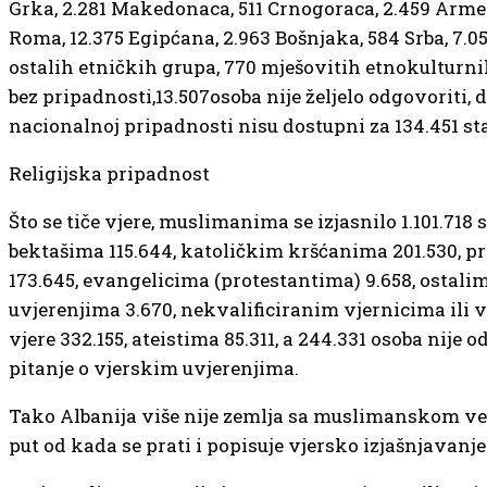
Grka, 2.281 Makedonaca, 511 Crnogoraca, 2.459 Arme
Roma, 12.375 Egipćana, 2.963 Bošnjaka, 584 Srba, 7.0
ostalih etničkih grupa, 770 mješovitih etnokulturnih
bez pripadnosti,13.507osoba nije željelo odgovoriti, 
nacionalnoj pripadnosti nisu dostupni za 134.451 s
Religijska pripadnost
Što se tiče vjere, muslimanima se izjasnilo 1.101.718
bektašima 115.644, katoličkim kršćanima 201.530, 
173.645, evangelicima (protestantima) 9.658, ostali
uvjerenjima 3.670, nekvalificiranim vjernicima ili 
vjere 332.155, ateistima 85.311, a 244.331 osoba nije 
pitanje o vjerskim uvjerenjima.
Tako Albanija više nije zemlja sa muslimanskom ve
put od kada se prati i popisuje vjersko izjašnjavanj