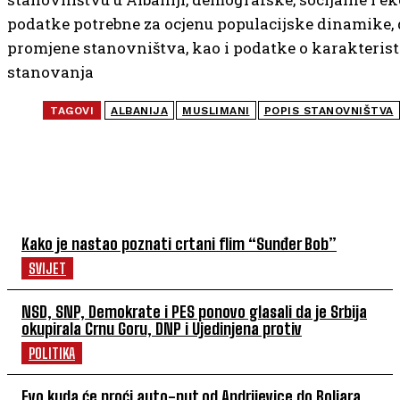
podatke potrebne za ocjenu populacijske dinamike
promjene stanovništva, kao i podatke o karakteri
stanovanja
TAGOVI
ALBANIJA
MUSLIMANI
POPIS STANOVNIŠTVA
NAJČITANIJE
Kako je nastao poznati crtani flim “Sunđer Bob”
SVIJET
NSD, SNP, Demokrate i PES ponovo glasali da je Srbija
okupirala Crnu Goru, DNP i Ujedinjena protiv
POLITIKA
Evo kuda će proći auto-put od Andrijevice do Boljara