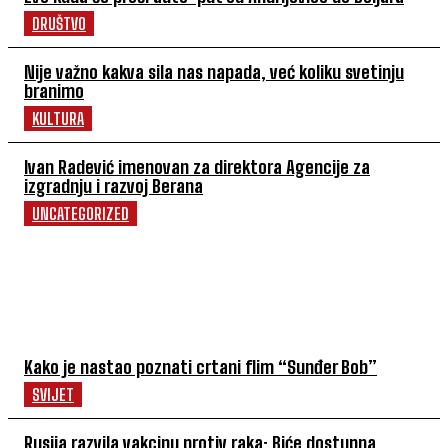
DRUŠTVO
Nije važno kakva sila nas napada, već koliku svetinju
branimo
KULTURA
Ivan Radević imenovan za direktora Agencije za
izgradnju i razvoj Berana
UNCATEGORIZED
POVEZANI ČLANCI
Kako je nastao poznati crtani flim “Sunđer Bob”
SVIJET
Rusija razvila vakcinu protiv raka: Biće dostupna