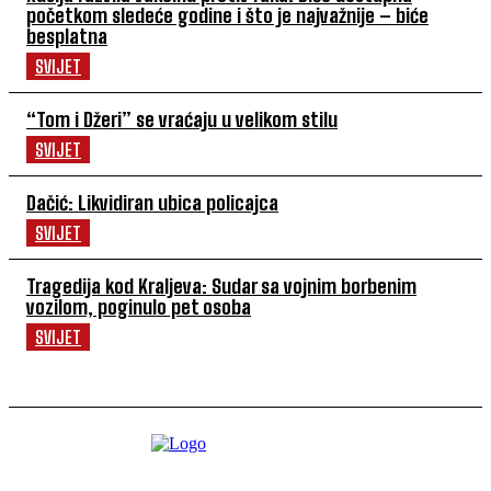
početkom sledeće godine i što je najvažnije – biće
besplatna
SVIJET
“Tom i Džeri” se vraćaju u velikom stilu
SVIJET
Dačić: Likvidiran ubica policajca
SVIJET
Tragedija kod Kraljeva: Sudar sa vojnim borbenim
vozilom, poginulo pet osoba
SVIJET