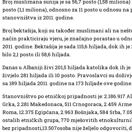
Broj muslimana sunija je sa 56,7 posto (1,58 miliona) 
posto (1,1 miliona), odnosno za 11 posto u odnosu na
stanovništva iz 2011. godine.
Broj bektašija, koji su također muslimani ali na nešt
način prakticiraju vjeru, je značajno porastao u odn
2011. godine. Bektašija je sada 115,6 hiljada, dok ih je
bilo 2,1 posto ili 58,6 hiljada.
Danas u Albaniji živi 201,5 hiljada katolika dok ih je
živjelo 281 hiljada ili 10 posto. Pravoslavci su doživj
sa 189 hiljada 2011. godine na 173 hiljade ove godine
Stanovništvo po etničkoj pripadnosti je: 2.186.917 A
Grka, 2.281 Makedonaca, 511 Crnogoraca, 2.459 Arme
Roma, 12.375 Egipćana, 2.963 Bošnjaka, 584 Srba, 7.0
ostalih etničkih grupa, 770 mješovitih etnokulturnih
bez pripadnosti,13.507osoba nije željelo odgovoriti, 